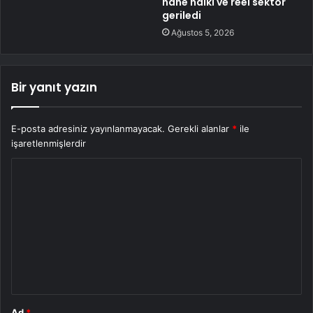
hane halkı ve reel sektör
geriledi
Ağustos 5, 2026
Bir yanıt yazın
E-posta adresiniz yayınlanmayacak.
Gerekli alanlar
*
ile
işaretlenmişlerdir
Y
o
r
u
m
*
Ad
*