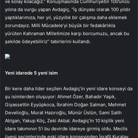
ve kolay kılacağız.” Konuşmasında Cumhuriyetin 100’üncü
yılına da vurgu yapan Avdagiç, “İş dünyası olarak 100 yıldır
yaptıklarımıza, her yıl, yüzyıllık bir çalışma daha eklemek
zorundayız. Milli Mücadele’yi büyük bir fedakârlıkla
yürüten Kahraman Milletimize karşı borcumuzu, ancak bu
şekilde ödeyebiliriz” tabirlerini kullandı.
Yeni idarede 5 yeni isim
Bir kere daha lider seçilen Avdagiç’in yeni idare konseyi da
şu isimlerden oluşuyor: Ahmet Özer, Bahadır Yaşık,
Giyassettin Eyyüpkoca, İbrahim Doğan Salman, Mehmet
Develioğlu, Murat Hazıroğlu, Münür Üstün, Sami Salih
Atılgan, Yakup Köç, Zeki Akbal. Avdagiç’in 10 kişilik yeni
idare takımının 5’i bu devirde idareye girmiş oldu. Meclis
üyesi seçimlerinde eski idare konseyinden İsrafil Kuralay