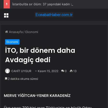
İstanbul’da sır ölüm: 37 yaşındaki kadın savcının evinde ölü bulundu!
Menü
Anasayfa
/
Ekonomi
Ekonomi
İTO, bir dönem daha
Avdagiç dedi
CAHİT UYGUR
Kasım 15, 2022
0
13
2 dakika okuma süresi
MERVE YİĞİTCAN-YENER KARADENİZ
Üye sayısı 700 bini aşan Türkiye’nin en büyük Odası