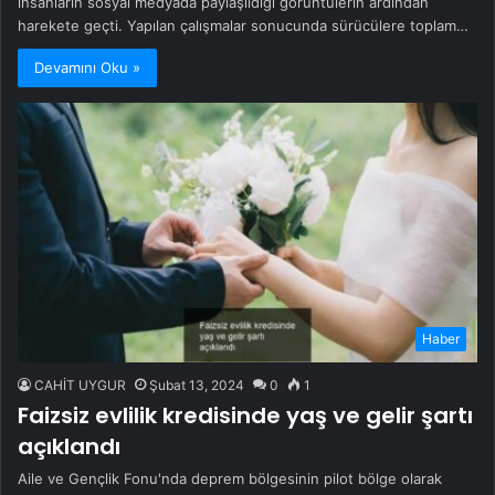
insanların sosyal medyada paylaşıldığı görüntülerin ardından
harekete geçti. Yapılan çalışmalar sonucunda sürücülere toplam…
Devamını Oku »
Haber
CAHİT UYGUR
Şubat 13, 2024
0
1
Faizsiz evlilik kredisinde yaş ve gelir şartı
açıklandı
Aile ve Gençlik Fonu'nda deprem bölgesinin pilot bölge olarak