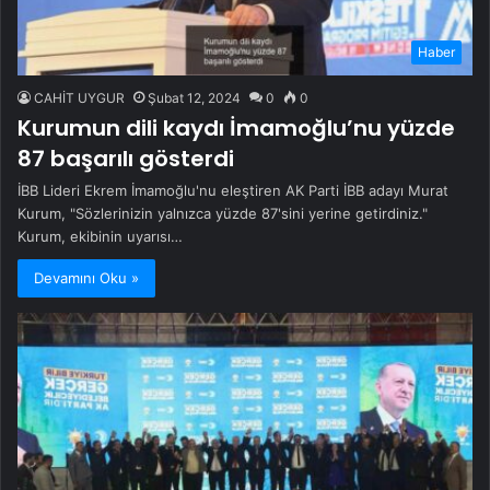
Haber
CAHİT UYGUR
Şubat 12, 2024
0
0
Kurumun dili kaydı İmamoğlu’nu yüzde
87 başarılı gösterdi
İBB Lideri Ekrem İmamoğlu'nu eleştiren AK Parti İBB adayı Murat
Kurum, "Sözlerinizin yalnızca yüzde 87'sini yerine getirdiniz."
Kurum, ekibinin uyarısı…
Devamını Oku »