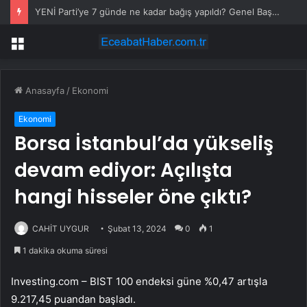
YENİ Parti’ye 7 günde ne kadar bağış yapıldı? Genel Başkan Yardımcısı açıkladı
Menü
Anasayfa
/
Ekonomi
Ekonomi
Borsa İstanbul’da yükseliş
devam ediyor: Açılışta
hangi hisseler öne çıktı?
CAHİT UYGUR
Şubat 13, 2024
0
1
1 dakika okuma süresi
Investing.com – BIST 100 endeksi güne %0,47 artışla
9.217,45 puandan başladı.