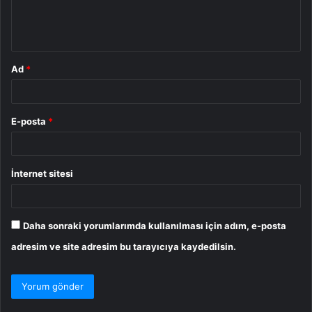
m
*
Ad
*
E-posta
*
İnternet sitesi
Daha sonraki yorumlarımda kullanılması için adım, e-posta
adresim ve site adresim bu tarayıcıya kaydedilsin.