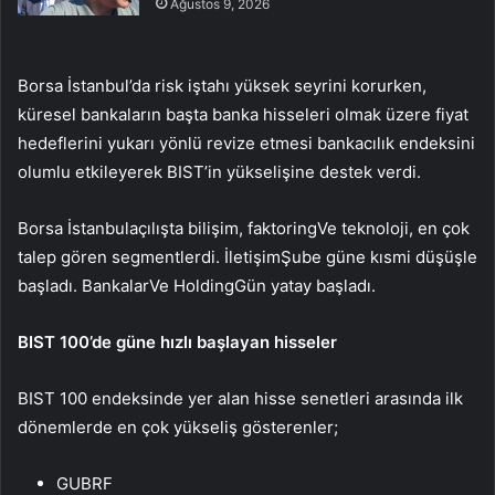
Ağustos 9, 2026
Borsa İstanbul’da risk iştahı yüksek seyrini korurken,
küresel bankaların başta banka hisseleri olmak üzere fiyat
hedeflerini yukarı yönlü revize etmesi bankacılık endeksini
olumlu etkileyerek BIST’in yükselişine destek verdi.
Borsa İstanbul
açılışta
bilişim
,
faktoring
Ve
teknoloji
, en çok
talep gören segmentlerdi.
İletişim
Şube güne kısmi düşüşle
başladı.
Bankalar
Ve
Holding
Gün yatay başladı.
BIST 100’de güne hızlı başlayan hisseler
BIST 100 endeksinde yer alan hisse senetleri arasında ilk
dönemlerde en çok yükseliş gösterenler;
GUBRF