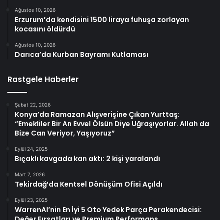
Ağustos 10, 2026
Erzurum’da kendisini 1500 liraya fuhuşa zorlayan
kocasını öldürdü
Ağustos 10, 2026
Darıca’da Kurban Bayramı Kutlaması
Rastgele Haberler
Şubat 22, 2026
Konya’da Ramazan Alışverişine Çıkan Yurttaş:
“Emekliler Bir An Evvel Ölsün Diye Uğraşıyorlar. Allah da
Bize Can Veriyor, Yaşıyoruz”
Eylül 24, 2025
Bıçaklı kavgada kan aktı: 2 kişi yaralandı
Mart 7, 2026
Tekirdağ’da Kentsel Dönüşüm Ofisi Açıldı
Eylül 23, 2025
WarrenAI’nin En İyi 5 Oto Yedek Parça Perakendecisi:
Değer Fırsatları ve Premium Performans