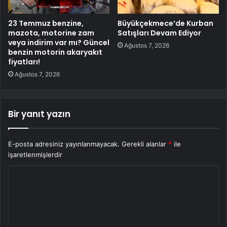
23 Temmuz benzine,
Büyükçekmece’de Kurban
mazota, motorine zam
Satışları Devam Ediyor
veya indirim var mı? Güncel
Ağustos 7, 2026
benzin motorin akaryakıt
fiyatları!
Ağustos 7, 2026
Bir yanıt yazın
E-posta adresiniz yayınlanmayacak.
Gerekli alanlar
*
ile
işaretlenmişlerdir
Y
o
r
u