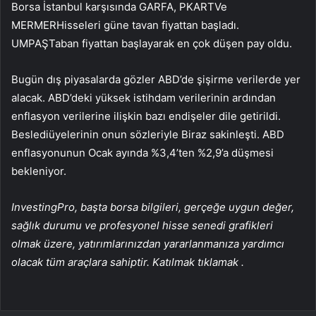
Borsa İstanbul karşısında
GARFA
,
PKART
Ve
MERMER
Hisseleri güne tavan fiyattan başladı.
UMPAŞ
Taban fiyattan başlayarak en çok düşen pay oldu.
Bugün dış piyasalarda gözler ABD’de
şişirme
verilerde yer
alacak. ABD’deki yüksek istihdam verilerinin ardından
enflasyon verilerine ilişkin bazı endişeler dile getirildi.
Besledi
üyelerinin
onun sözleriyle
Biraz sakinleşti. ABD
enflasyonunun Ocak ayında %3,4’ten %2,9’a düşmesi
bekleniyor.
InvestingPro, başta borsa bilgileri, gerçeğe uygun değer,
sağlık durumu ve profesyonel hisse senedi grafikleri
olmak üzere, yatırımlarınızdan yararlanmanıza yardımcı
olacak tüm araçlara sahiptir. Katılmak
tıklamak
.