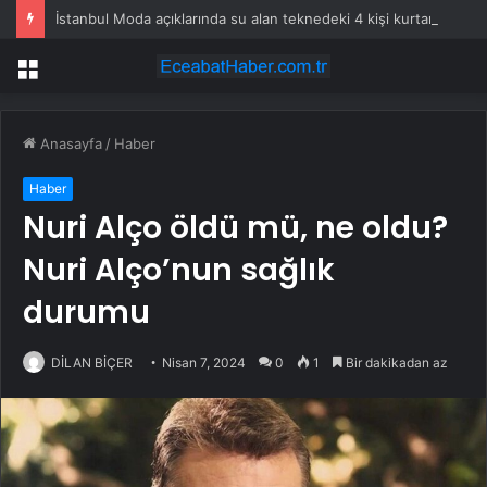
İstanbul Moda açıklarında su alan teknedeki 4 kişi kurtarıldı
Menü
Anasayfa
/
Haber
Haber
Nuri Alço öldü mü, ne oldu?
Nuri Alço’nun sağlık
durumu
DİLAN BİÇER
Nisan 7, 2024
0
1
Bir dakikadan az