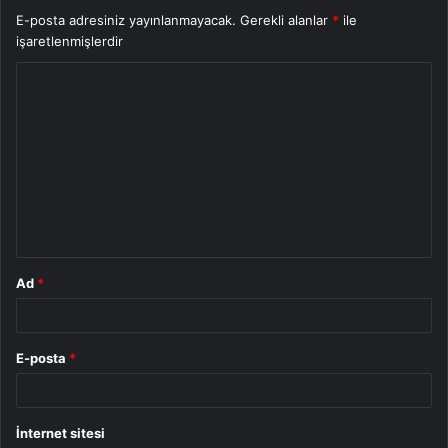
E-posta adresiniz yayınlanmayacak.
Gerekli alanlar
*
ile
işaretlenmişlerdir
Y
o
r
u
m
*
Ad
*
E-posta
*
İnternet sitesi