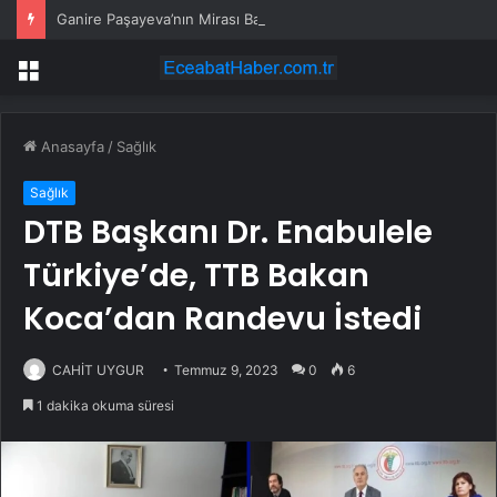
Ganire Paşayeva’nın Mirası Bakü’de Yaşatılıyor
Menü
Anasayfa
/
Sağlık
Sağlık
DTB Başkanı Dr. Enabulele
Türkiye’de, TTB Bakan
Koca’dan Randevu İstedi
CAHİT UYGUR
Temmuz 9, 2023
0
6
1 dakika okuma süresi