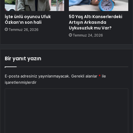
İşte ünlü oyuncu Ufuk
50 Yaş Altı Kanserlerdeki
Özkan’ın son hali
Artışın Arkasında
Uykusuzluk mu Var?
Temmuz 26, 2026
Temmuz 24, 2026
Bir yanıt yazın
E-posta adresiniz yayınlanmayacak.
Gerekli alanlar
*
ile
işaretlenmişlerdir
Y
o
r
u
m