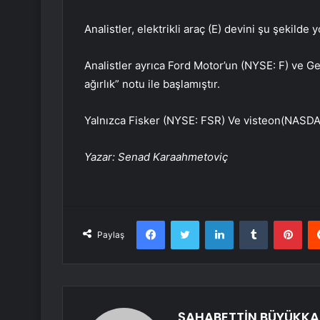
Analistler, elektrikli araç (E) devini şu şekilde 
Analistler ayrıca Ford Motor’un (NYSE:
F
) ve G
ağırlık” notu ile başlamıştır.
Yalnızca Fisker (NYSE:
FSR
) Ve
visteon
(NASD
Yazar: Senad Karaahmetoviç
Facebook
Twitter
LinkedIn
Tumblr
Pint
Paylaş
ŞAHABETTİN BÜYÜKKA