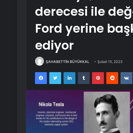
derecesi ile değ
Ford yerine başk
ediyor
ŞAHABETTİN BÜYÜKKAL
Şubat 15, 2023
Facebook
Twitter
LinkedIn
Tumblr
Pinterest
Reddit