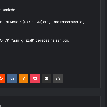
yorumladı:
eneral Motors (NYSE:
GM
) araştırma kapsamına “eşit
AQ:
VK
) “ağırlığı azalt” derecesine sahiptir.
erest
Reddit
VKontakte
Odnoklassniki
Pocket
E-Posta ile paylaş
Yazdır
L