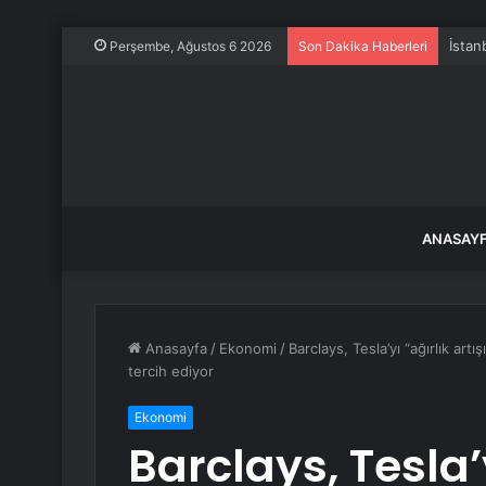
İstan
Perşembe, Ağustos 6 2026
Son Dakika Haberleri
ANASAY
Anasayfa
/
Ekonomi
/
Barclays, Tesla’yı “ağırlık art
tercih ediyor
Ekonomi
Barclays, Tesla’y