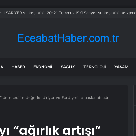
bul SARIYER su kesintisi! 20-21 Temmuz İSKİ Sarıyer su kesintisi ne zam
FA
HABER
EKONOMI
SAĞLIK
TEKNOLOJI
YAŞAM
ışı” derecesi ile değerlendiriyor ve Ford yerine başka bir adı
ı “ağırlık artışı”