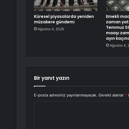
Küresel piyasalarda yeniden
Emekli maa
müzakere gündemi
zaman yat
Temmuz SS
Ağustos 4, 2026
maaşı zam 
ayın kaçın
Ağustos 4, 
Bir yanıt yazın
E-posta adresiniz yayınlanmayacak.
Gerekli alanlar
*
i
Y
o
r