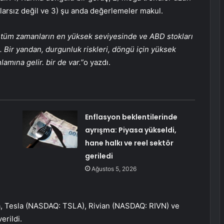
larsız değil ve 3) şu anda değerlemeler makul.
ı tüm zamanların en yüksek seviyesinde ve ABD stokları
 Bir yandan, durgunluk riskleri, döngü için yüksek
lamına gelir. bir de var.”
o yazdı.
Enflasyon beklentilerinde
ayrışma: Piyasa yükseldi,
hane halkı ve reel sektör
geriledi
Ağustos 5, 2026
a, Tesla (NASDAQ:
TSLA
), Rivian (NASDAQ:
RIVN
) ve
verildi.