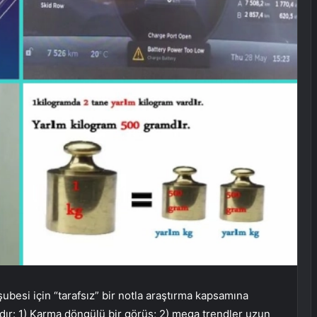
şubesi için “tarafsız” bir notla araştırma kapsamına
dır: 1) Karma döngülü bir görüş; 2) mega trendler uzun