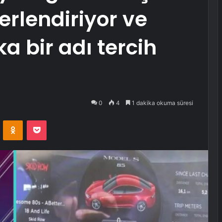
erlendiriyor ve
a bir adı tercih
0
4
1 dakika okuma süresi
VKontakte
Odnoklassniki
Pocket