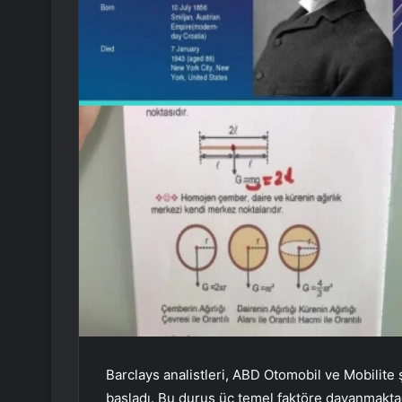
Barclays analistleri, ABD Otomobil ve Mobilite 
başladı. Bu duruş üç temel faktöre dayanmakta