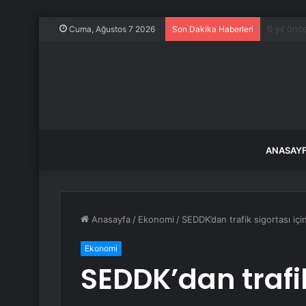
CHP Kuru
Cuma, Ağustos 7 2026
Son Dakika Haberleri
ANASAY
Anasayfa
/
Ekonomi
/
SEDDK’dan trafik sigortası için
Ekonomi
SEDDK’dan trafik