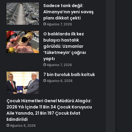
Sadece tank değil:
Almanya’nın yeni savaş
planı dikkat çekti
Ağustos 7, 2026
O balıklarda ilk kez
bulaşıcı hastalık
görüldü: Uzmanlar
‘tüketmeyin’ çağrısı
yaptı
Ağustos 7, 2026
7 bin Euroluk ballı koltuk
Ağustos 6, 2026
Çocuk Hizmetleri Genel Müdürü Alagöz:
2026 Yılı İçinde 11 Bin 34 Çocuk Koruyucu
Aile Yanında, 21 Bin 197 Çocuk Evlat
Edindirildi
Ağustos 6, 2026