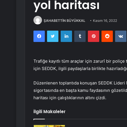
yol haritası
ŞAHABETTİN BÜYÜKKAL
Kasım 16, 2022
Facebook
Twitter
LinkedIn
Tumblr
Pinterest
Reddit
Trafiğe kayıtlı tüm araçlar için zarurî bir poliçe 
için SEDDK, ilgili paydaşlarla birlikte hazırladığ
Düzenlenen toplantıda konuşan SEDDK Lideri Me
sigortasında en başta kamu faydasının gözetild
haritası için çalıştıklarının altını çizdi.
İlgili Makaleler