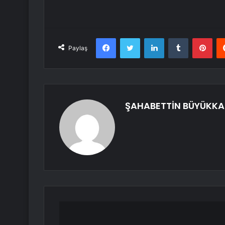
Facebook
Twitter
LinkedIn
Tumblr
Pint
Paylaş
ŞAHABETTİN BÜYÜKKA