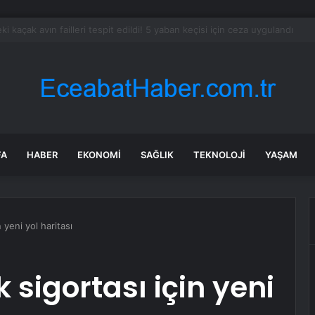
ltayı soruşturmasında 11 şüpheli hakkında tutuklama talebi
FA
HABER
EKONOMI
SAĞLIK
TEKNOLOJI
YAŞAM
 yeni yol haritası
 sigortası için yeni