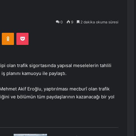
0
9
2 dakika okuma süresi
VKontakte
Odnoklassniki
Pocket
tipi olan trafik sigortasında yapısal meselelerin tahlili
ı iş planını kamuoyu ile paylaştı.
hmet Akif Eroğlu, yaptırılması mecburî olan trafik
iğini ve bölümün tüm paydaşlarının kazanacağı bir yol