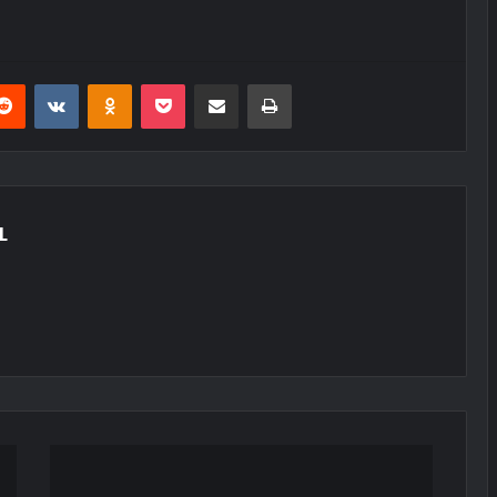
erest
Reddit
VKontakte
Odnoklassniki
Pocket
E-Posta ile paylaş
Yazdır
L