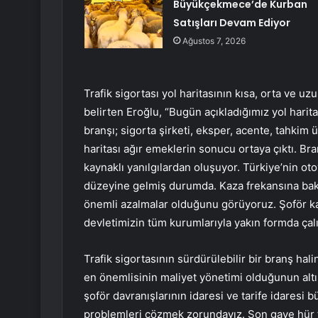
Büyükçekmece’de Kurban
Satışları Devam Ediyor
Ağustos 7, 2026
Trafik sigortası yol haritasının kısa, orta ve uzu
belirten Eroğlu, “Bugün açıkladığımız yol harita
branşı; sigorta şirketi, eksper, acente, tahkim ü
haritası ağır emeklerin sonucu ortaya çıktı. Bra
kaynaklı yanılgılardan oluşuyor. Türkiye’nin oto
düzeyine gelmiş durumda. Kaza frekansına baktı
önemli azalmalar olduğunu görüyoruz. Şoför ka
devletimizin tüm kurumlarıyla yakın formda çalı
Trafik sigortasının sürdürülebilir bir branş hal
en önemlisinin maliyet yönetimi olduğunun altın
şoför davranışlarının idaresi ve tarife idaresi b
problemleri çözmek zorundayız. Son gaye hür ta