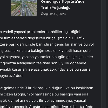
Osmangazi Köprüsü’nde
Trafik Yoğunluğu
Ağustos 7, 2026
n vadeli yapısal problemlerin tahlilleri içerdiğini
sı tüm ezberleri değiştiren bir çalışma oldu. Trafik
zere başlıkları içinde barındıran geniş bir alan ve bu yol
nş bazlı sıkıntılara baktığımızda en kıymetli hasar şoför
yol altyapısı, yapılan yatırımlarla bugün gelişmiş ülkeler
ğımızda altyapıların tesiriyle son 5 yıllık dönemde
ynaklı kusurları ise azaltmak zorundayız ve bu şuurla
şıyoruz.” dedi.
ine gelmesinde 3 kritik başlık olduğunu ve bu başlıkların
ı çizen Eroğlu, “Yol haritasında bu başlığın yanı sıra
üyük kıymet arz ediyor. Bir yol ayrımındayız, yapısal
rifeye geçmek. Araştırmalar gösteriyor ki hür tarifede