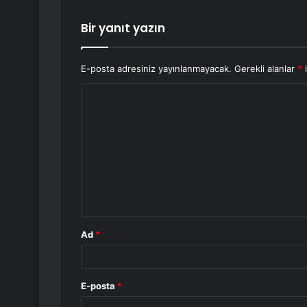
Bir yanıt yazın
E-posta adresiniz yayınlanmayacak.
Gerekli alanlar
*
i
Y
o
r
u
m
*
Ad
*
E-posta
*