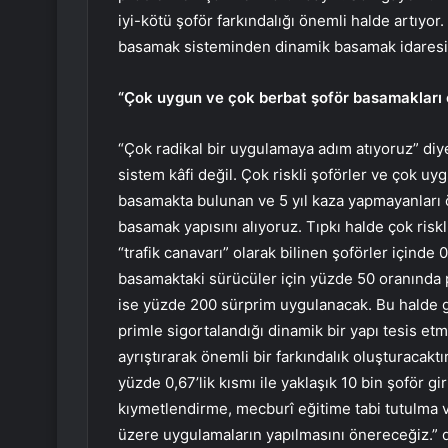
iyi-kötü şoför farkındalığı önemli halde artıy
basamak sisteminden dinamik basamak idaresi 
“Çok uygun ve çok berbat şoför basamakları 
“Çok radikal bir uygulamaya adım atıyoruz” di
sistem kâfi değil. Çok riskli şoförler ve çok uy
basamakta bulunan ve 5 yıl kaza yapmayanları ö
basamak yapısını alıyoruz. Tıpkı halde çok ris
“trafik canavarı” olarak bilinen şoförler içinde
basamaktaki sürücüler için yüzde 50 oranında pr
ise yüzde 200 sürprim uygulanacak. Bu halde g
primle sigortalandığı dinamik bir yapı tesis et
ayrıştırarak önemli bir farkındalık oluşturacak
yüzde 0,67’lik kısmı ile yaklaşık 10 bin şoför gir
kıymetlendirme, mecburî eğitime tabi tutulma 
üzere uygulamaların yapılmasını önereceğiz.” 