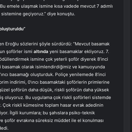
or. Bu emele ulaşmak ismine kısa vadede mevcut 7 adımlı
sistemine geçiyoruz.” diye konuştu.
oluşturuldu”
yen Eroğlu sözlerini şöyle sürdürdü: “Mevcut basamak
gun şoförler ismi
altında
yeni basamaklar ekliyoruz. 7.
düllendirmek ismine çok yeterli şoför diyerek 8’inci
kli basamak olarak isimlendirdiğimiz ve kamuoyunda
 0’ıncı basamağı oluşturduk. Poliçe yenilemede 8’inci
im indirimi, 0’ıncı basamaktaki şoförlerin primlerine
üzel şoförün daha düşük, riskli şoförün daha yüksek
miş oluyoruz. Bu uygulama çok riskli şoförleri sistemde
tır. Çok riskli kümesine toplam hasar evrak adedinin
iyor. İlgili kurumlara; bu şahıslara psiko-teknik
ve şoför evrakına süreksiz müddet ile el konulması
dedi.