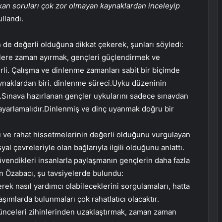
ıkan soruları çok zor olmayan kaynaklardan inceleyip
ullandı.
n de değerli olduğuna dikkat çekerek, şunları söyledi:
telere zaman ayırmak, gençleri güçlendirmek ve
li. Çalışma ve dinlenme zamanları sabit bir biçimde
naklardan biri. dinlenme süreci.Uyku düzeninin
.Sınava hazırlanan gençler uykularını sadece sınavdan
ayarlamalıdır.Dinlenmiş ve dinç uyanmak doğru bir
u ve rahat hissetmelerinin değerli olduğunu vurgulayan
l çevreleriyle olan bağlarıyla ilgili olduğunu anlattı.
 güvendikleri insanlarla paylaşmanın gençlerin daha fazla
n Özabacı, şu tavsiyelerde bulundu:
erek nasıl yardımcı olabileceklerini sorgulamaları, hatta
aşımlarda bulunmaları çok rahatlatıcı olacaktır.
şünceleri zihinlerinden uzaklaştırmak, zaman zaman