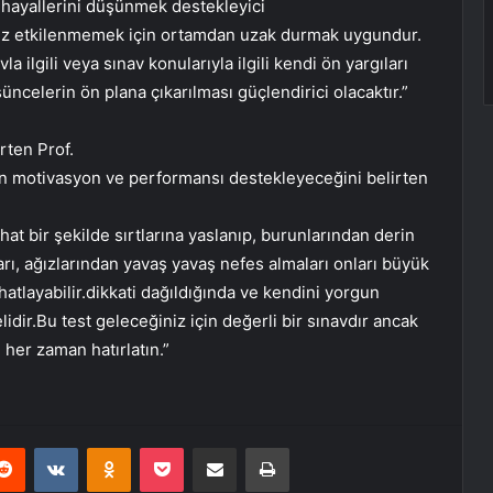
ek hayallerini düşünmek destekleyici
suz etkilenmemek için ortamdan uzak durmak uygundur.
 ilgili veya sınav konularıyla ilgili kendi ön yargıları
celerin ön plana çıkarılması güçlendirici olacaktır.”
rten Prof.
 motivasyon ve performansı destekleyeceğini belirten
at bir şekilde sırtlarına yaslanıp, burunlarından derin
ları, ağızlarından yavaş yavaş nefes almaları onları büyük
hatlayabilir.dikkati dağıldığında ve kendini yorgun
dir.Bu test geleceğiniz için değerli bir sınavdır ancak
her zaman hatırlatın.”
erest
Reddit
VKontakte
Odnoklassniki
Pocket
E-Posta ile paylaş
Yazdır