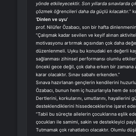
yönde etkileyecektir. Son yıllarda sınavlarda ç
çözmek öğrencileri daha da güçlü kılacaktır.
” k
‘Dinlen ve uyu’
prof. Nilüfer Özabacı, son bir hafta dinlenmeni
“Çalışmak kadar sevilen ve keyif alınan aktivi
motivasyonu artırmak açısından çok daha değer
düzenlenmeli. Uyku bu konudaki en değerli kay
sağlanması zihinsel performansı olumlu etkiler
önceki gece değil, çok daha erken bir zamana 
karar olacaktır. Sınav sabahı erkenden.”
Sınava hazırlanan gençlerin kendilerini huzurl
Özabacı, bunun hem iç huzurlarıyla hem de sosya
Dertlerini, korkularını, umutlarını, hayallerini
desteklendiklerini hissedeceklerine işaret ede
“Tabii bu süreçte ailelerin çocuklarına eşlik ed
çocukları ile samimi, sakin ve destekleyici payl
Tutmamak çok rahatlatıcı olacaktır. Olumlu dü