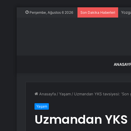
Yozga
Perşembe, Ağustos 6 2026
Son Dakika Haberleri
ANASAY
Anasayfa
/
Yaşam
/
Uzmandan YKS tavsiyesi: ‘Son 
Yaşam
Uzmandan YKS t