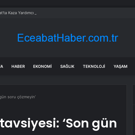
t’ta Kaza Yardımcı Olmaya Çalışırken Hayatını Kaybetti
FA
HABER
EKONOMI
SAĞLIK
TEKNOLOJI
YAŞAM
gün soru çözmeyin’
avsiyesi: ‘Son gün