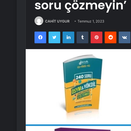
soru çözmeyin’
CAHİT UYGUR
Temmuz 1, 2023
Facebook
Twitter
LinkedIn
Tumblr
Pinterest
Reddit