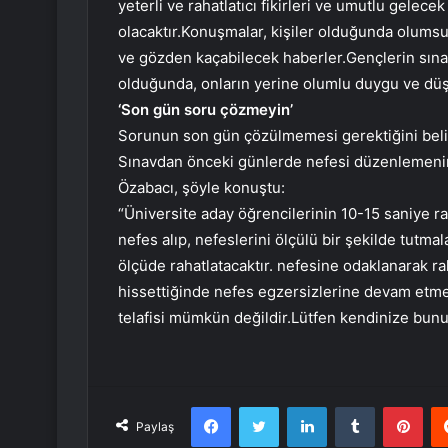
yeterli ve rahatlatıcı fikirleri ve umutlu gelec
olacaktır.Konuşmalar, kişiler olduğunda olum
ve gözden kaçabilecek haberler.Gençlerin sınavla
olduğunda, onların yerine olumlu duygu ve düşün
‘Son gün soru çözmeyin’
Sorunun son gün çözülmemesi gerektiğini beli
Sınavdan önceki günlerde nefesi düzenlemenin
Özabacı, şöyle konuştu:
“Üniversite aday öğrencilerinin 10-15 saniye rah
nefes alıp, nefeslerini ölçülü bir şekilde tutma
ölçüde rahatlatacaktır. nefesine odaklanarak ra
hissettiğinde nefes egzersizlerine devam etmeli
telafisi mümkün değildir.Lütfen kendinize bunu 
Facebook
Twitter
LinkedIn
Tumblr
Pint
Paylaş