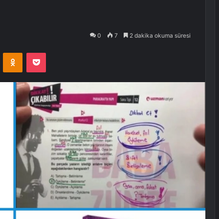
0
7
2 dakika okuma süresi
VKontakte
Odnoklassniki
Pocket