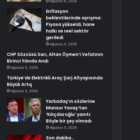
Ağustos 6, 2026
Enflasyon
beklentilerinde ayrışma:
Piyasa yükseldi, hane
halkı ve reel sektör
geriledi
Ağustos 5, 2026
CHP Sözcüsü Sarı, Altan Öymen’i Vefatının
Birinci Yılında Andı
Ağustos 5, 2026
Türkiye’de Elektrikli Araç Şarj Altyapısında
Büyük Artış
Ağustos 5, 2026
Yarkadaş’ın sözlerine
Mansur Yavaş’tan
‘Kılıçdaroğlu’ yanıtı:
Böyle bir şey olmadı
Ağustos 5, 2026
Son dakika…