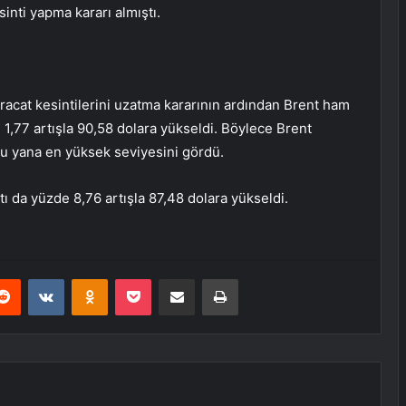
sinti yapma kararı almıştı.
racat kesintilerini uzatma kararının ardından Brent ham
 1,77 artışla 90,58 dolara yükseldi. Böylece Brent
 bu yana en yüksek seviyesini gördü.
tı da yüzde 8,76 artışla 87,48 dolara yükseldi.
erest
Reddit
VKontakte
Odnoklassniki
Pocket
E-Posta ile paylaş
Yazdır