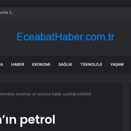
ye’de Elektrikli Araç Şarj Altyapısında Büyük Artış
FA
HABER
EKONOMI
SAĞLIK
TEKNOLOJI
YAŞAM
mindeki kesintiyi yıl sonuna kadar uzattığı bildirildi
’ın petrol