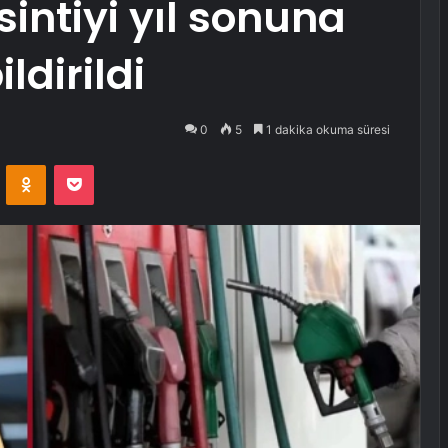
intiyi yıl sonuna
ldirildi
0
5
1 dakika okuma süresi
VKontakte
Odnoklassniki
Pocket