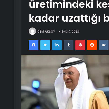
üretimindeki kes
kadar uzattığı bi
CEM AKSOY
Eylül 7, 2023
Facebook
Twitter
LinkedIn
Tumblr
Pinterest
Reddit