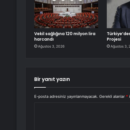
Vekil sağlığına 120 milyon lira
Türkiye’de
harcandı
Projesi
Ağustos 3, 2026
Ağustos 3, 
Bir yanıt yazın
E-posta adresiniz yayınlanmayacak.
Gerekli alanlar
*
i
Y
o
r