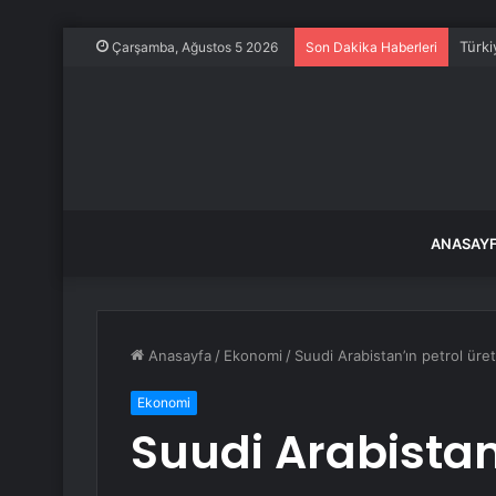
Türki
Çarşamba, Ağustos 5 2026
Son Dakika Haberleri
ANASAY
Anasayfa
/
Ekonomi
/
Suudi Arabistan’ın petrol üreti
Ekonomi
Suudi Arabistan