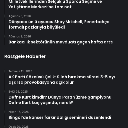
Milletvekillerinden Selçuklu Sporcu Seçme ve
Yetiştirme Merkezi’ne tam not
Ağustos 3, 2026
Dünyaca ünlü oyuncu Shay Mitchell, Fenerbahçe
formalı pozlarıyla büyüledi
Ağustos 3, 2026
Bankacılık sektörünün mevduatı geçen hafta arttı
Rastgele Haberler
Temmuz 11, 2025
AK Parti Sözcüsü Çelik: Silah bırakma süreci 3-5 ayı
aşarsa provokasyona açık olur
Eylül 29, 2025
Defne Kurt kimdir? Dünya Para Yüzme Şampiyonu
Defne Kurt kaç yaşında, nereli?
Nisan 17, 2026
Bingöl’de kanser farkındalığı semineri düzenlendi
Ocak 20, 2025