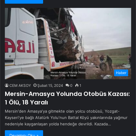
Haber
CEM AKSOY
Şubat 15, 2024
0
1
Mersin-Amasya Yolunda Otobüs Kazası:
1 Ölü, 18 Yaralı
Mersin'den Amasya'ya gitmekte olan yolcu otobüsü, Yozgat-
Kayseri'ye bağlı Atatürk Yolu'nun Battal Köyü yakınlarında yağmur
nedeniyle kayganlaşan yolda hendeğe devrildi. Kazada…
Devamını Oku »