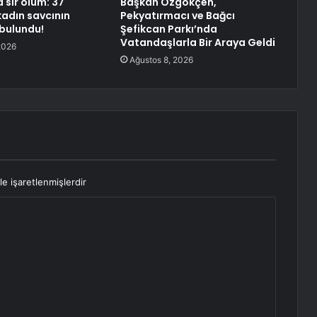
 sır ölüm: 37
Başkan Özgökçen,
kadın savcının
Pekyatırmacı ve Bağcı
 bulundu!
Şefikcan Parkı’nda
Vatandaşlarla Bir Araya Geldi
2026
Ağustos 8, 2026
le işaretlenmişlerdir