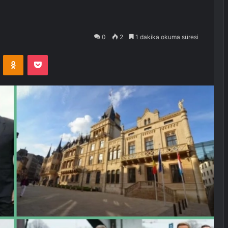
0
2
1 dakika okuma süresi
VKontakte
Odnoklassniki
Pocket