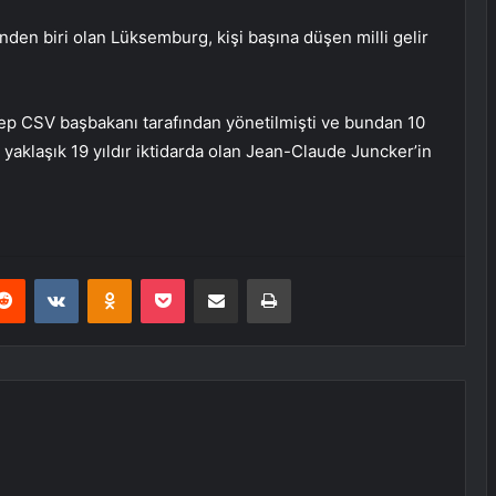
nden biri olan Lüksemburg, kişi başına düşen milli gelir
ep CSV başbakanı tarafından yönetilmişti ve bundan 10
k, yaklaşık 19 yıldır iktidarda olan Jean-Claude Juncker’in
erest
Reddit
VKontakte
Odnoklassniki
Pocket
E-Posta ile paylaş
Yazdır