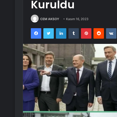
Kuruldu
CEM AKSOY
Kasım 16, 2023
Facebook
Twitter
LinkedIn
Tumblr
Pinterest
Reddit