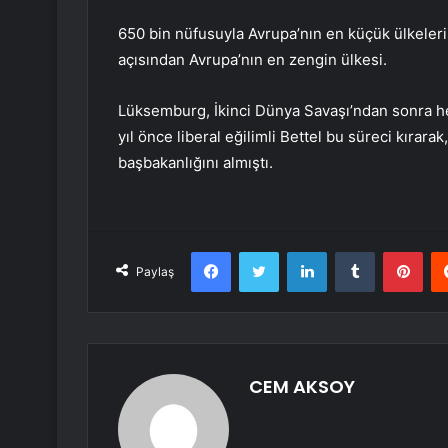
650 bin nüfusuyla Avrupa’nın en küçük ülkeleri
açısından Avrupa’nın en zengin ülkesi.
Lüksemburg, İkinci Dünya Savaşı’ndan sonra h
yıl önce liberal eğilimli Bettel bu süreci kırara
başbakanlığını almıştı.
Facebook
Twitter
LinkedIn
Tumblr
Pint
Paylaş
CEM AKSOY