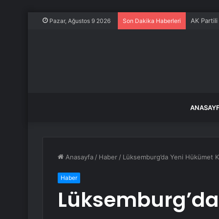
AK Partil
Pazar, Ağustos 9 2026
Son Dakika Haberleri
ANASAY
Anasayfa
/
Haber
/
Lüksemburg’da Yeni Hükümet K
Haber
Lüksemburg’da