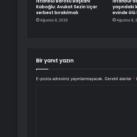
İstanbul Barosu Başkanı
İstanbul’da
Kaboğlu: Avukat Sezin Uçar
yaşındaki 
serbest bırakılmalı
evinde ölü
Ağustos 8, 2026
Ağustos 8, 
Bir yanıt yazın
E-posta adresiniz yayınlanmayacak.
Gerekli alanlar
*
i
Y
o
r
u
m
*