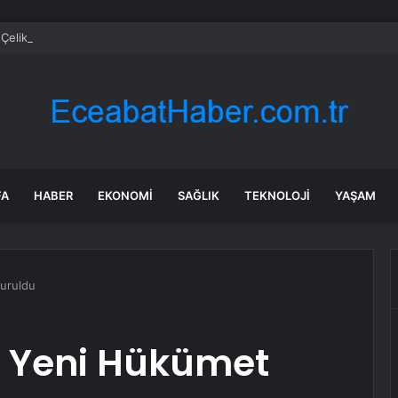
i Çelik: Emekli Maaşlarında Adaletsizlik Var, İntibak Zorunlu
FA
HABER
EKONOMI
SAĞLIK
TEKNOLOJI
YAŞAM
uruldu
 Yeni Hükümet