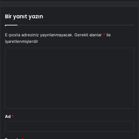
Bir yanıt yazın
E-posta adresiniz yayınlanmayacak.
Gerekli alanlar
*
ile
işaretlenmişlerdir
Y
o
r
u
m
*
Ad
*