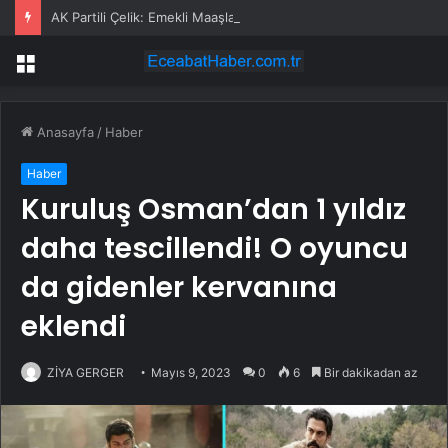
AK Partili Çelik: Emekli Maaşlarında Adaletsizlik Var, İntibak Zorunlu
Menü
Anasayfa
/
Haber
Haber
Kuruluş Osman’dan 1 yıldız
daha tescillendi! O oyuncu
da gidenler kervanına
eklendi
ZİYA GERGER
Mayıs 9, 2023
0
6
Bir dakikadan az