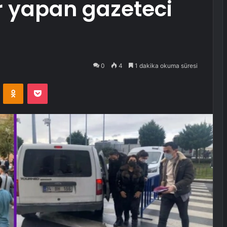
er yapan gazeteci
0
4
1 dakika okuma süresi
VKontakte
Odnoklassniki
Pocket