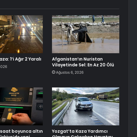
za: 1’i Ağır 2 Yaralı
Afganistan’ın Nuristan
Vilayetinde Sel: En Az 20 Ölü
2026
Ağustos 6, 2026
 saat boyunca altın
Yozgat’ta Kaza Yardımcı