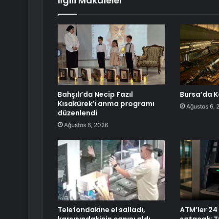
İlgili Makaleler
Bahşılı’da Necip Fazıl
Bursa’da Ka
Kısakürek’i anma programı
Ağustos 6, 
düzenlendi
Ağustos 6, 2026
Telefondakine el salladı,
ATM’ler 24