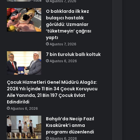
Ağustos 7, 2026
O balıklarda ilk kez
bulaşıcı hastalık
görüldü: Uzmanlar
‘tüketmeyin’ çağrısı
yaptı
Ağustos 7, 2026
7 bin Euroluk ballı koltuk
Ağustos 6, 2026
Çocuk Hizmetleri Genel Müdürü Alagöz:
2026 Yılı İçinde 11 Bin 34 Çocuk Koruyucu
Aile Yanında, 21 Bin 197 Çocuk Evlat
Edindirildi
Ağustos 6, 2026
Bahşılı’da Necip Fazıl
Kısakürek’i anma
programı düzenlendi
Ağustos 6, 2026