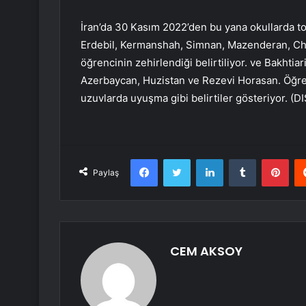
İran’da 30 Kasım 2022’den bu yana okullarda top
Erdebil, Kermanshah, Simnan, Mazenderan, Che
öğrencinin zehirlendiği belirtiliyor. ve Bakhtia
Azerbaycan, Huzistan ve Rezevi Horasan. Öğrenc
uzuvlarda uyuşma gibi belirtiler gösteriyor. (
Facebook
Twitter
LinkedIn
Tumblr
Pint
Paylaş
CEM AKSOY