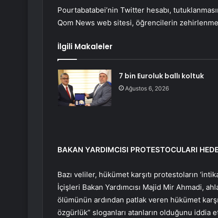
Pourtabatabei’nin Twitter hesabı, tutuklanmasın
Qom News web sitesi, öğrencilerin zehirlenmes
İlgili Makaleler
7 bin Euroluk ballı koltuk
Ağustos 6, 2026
BAKAN YARDIMCISI PROTESTOCULARI HEDE
Bazı veliler, hükümet karşıtı protestoların ‘intik
İçişleri Bakan Yardımcısı Majid Mir Ahmadi, ahl
ölümünün ardından patlak veren hükümet karşıt
özgürlük” sloganları atanların olduğunu iddia ett