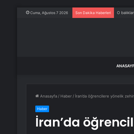
O balıkla
Cuma, Ağustos 7 2026
Son Dakika Haberleri
ANASAY
Anasayfa
/
Haber
/
İran’da öğrencilere yönelik zehir
Haber
İran’da öğrencil