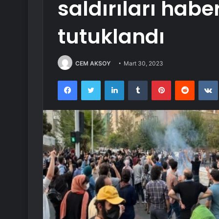
saldırıları hab
tutuklandı
CEM AKSOY
Mart 30, 2023
Facebook
Twitter
LinkedIn
Tumblr
Pinterest
Reddit