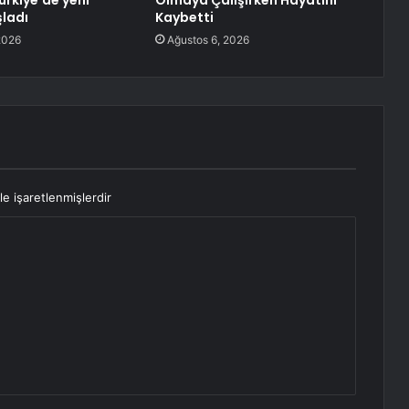
ürkiye’de yeni
Olmaya Çalışırken Hayatını
ladı
Kaybetti
2026
Ağustos 6, 2026
le işaretlenmişlerdir