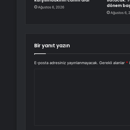
karşısındakinin canını aldı
satacak: T
dönem baş
Ağustos 6, 2026
Ağustos 6, 
Bir yanıt yazın
E-posta adresiniz yayınlanmayacak.
Gerekli alanlar
*
i
Y
o
r
u
m
*