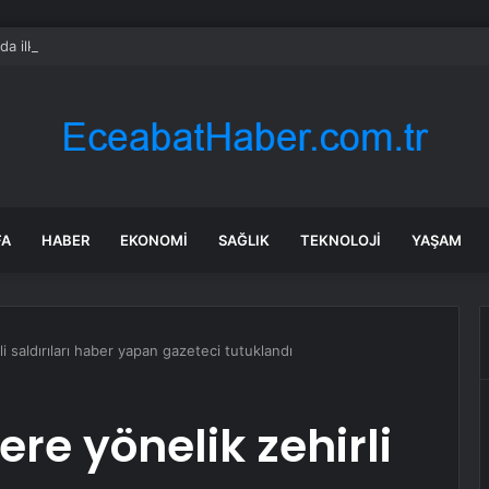
rda ilk kez bulaşıcı hastalık görüldü: Uzmanlar ‘tüketmeyin’ çağrısı yaptı
FA
HABER
EKONOMI
SAĞLIK
TEKNOLOJI
YAŞAM
li saldırıları haber yapan gazeteci tutuklandı
ere yönelik zehirli