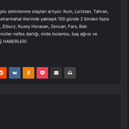
lu zehirlenme olayları artıyor. Kum, Loristan, Tahran,
harmahal illerinde yaklaşık 100 günde 2 binden fazla
ri, Elburz, Kuzey Horasan, Zencan, Fars, Batı
iler nefes darlığı, mide bulantısı, baş ağrısı ve
DIŞ HABERLER)
erest
Reddit
VKontakte
Odnoklassniki
Pocket
E-Posta ile paylaş
Yazdır