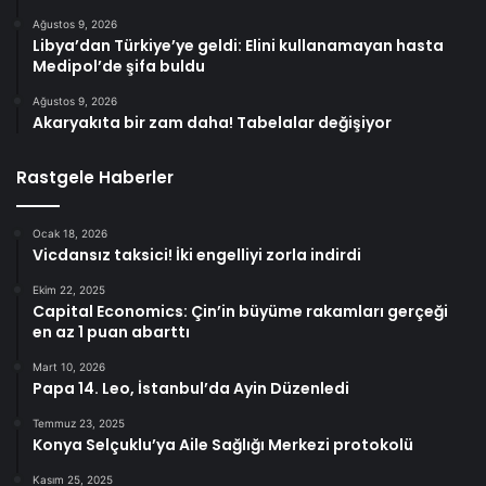
Ağustos 9, 2026
Libya’dan Türkiye’ye geldi: Elini kullanamayan hasta
Medipol’de şifa buldu
Ağustos 9, 2026
Akaryakıta bir zam daha! Tabelalar değişiyor
Rastgele Haberler
Ocak 18, 2026
Vicdansız taksici! İki engelliyi zorla indirdi
Ekim 22, 2025
Capital Economics: Çin’in büyüme rakamları gerçeği
en az 1 puan abarttı
Mart 10, 2026
Papa 14. Leo, İstanbul’da Ayin Düzenledi
Temmuz 23, 2025
Konya Selçuklu’ya Aile Sağlığı Merkezi protokolü
Kasım 25, 2025