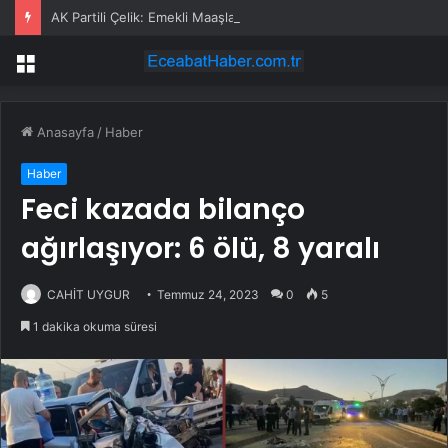
AK Partili Çelik: Emekli Maaşlarında Adaletsizlik Var, İntibak Zorunlu
Menü
Anasayfa
/
Haber
Haber
Feci kazada bilanço
ağırlaşıyor: 6 ölü, 8 yaralı
CAHİT UYGUR
Temmuz 24, 2023
0
5
1 dakika okuma süresi