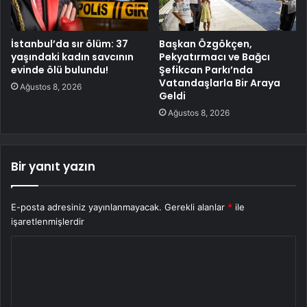
İstanbul’da sır ölüm: 37
Başkan Özgökçen,
yaşındaki kadın savcının
Pekyatırmacı ve Bağcı
evinde ölü bulundu!
Şefikcan Parkı’nda
Vatandaşlarla Bir Araya
Ağustos 8, 2026
Geldi
Ağustos 8, 2026
Bir yanıt yazın
E-posta adresiniz yayınlanmayacak.
Gerekli alanlar
*
ile
işaretlenmişlerdir
Y
o
r