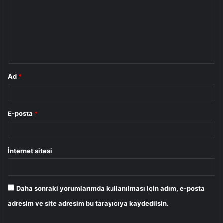
r
u
m
*
Ad
*
E-posta
*
İnternet sitesi
Daha sonraki yorumlarımda kullanılması için adım, e-posta
adresim ve site adresim bu tarayıcıya kaydedilsin.