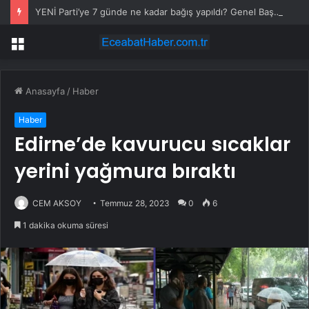
YENİ Parti’ye 7 günde ne kadar bağış yapıldı? Genel Başkan Yardımcısı açıkladı
Menü
Anasayfa
/
Haber
Haber
Edirne’de kavurucu sıcaklar
yerini yağmura bıraktı
CEM AKSOY
Temmuz 28, 2023
0
6
1 dakika okuma süresi