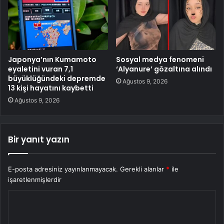
Japonya’nın Kumamoto
Sosyal medya fenomeni
eyaletini vuran 7,1
‘Alyanure’ gözaltına alındı
büyüklüğündeki depremde
Ağustos 9, 2026
13 kişi hayatını kaybetti
Ağustos 9, 2026
Bir yanıt yazın
E-posta adresiniz yayınlanmayacak.
Gerekli alanlar
*
ile
işaretlenmişlerdir
Y
o