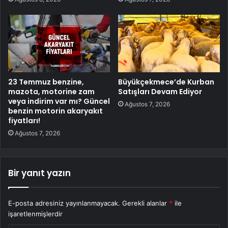
23 Temmuz benzine,
Büyükçekmece’de Kurban
mazota, motorine zam
Satışları Devam Ediyor
veya indirim var mı? Güncel
Ağustos 7, 2026
benzin motorin akaryakıt
fiyatları!
Ağustos 7, 2026
Bir yanıt yazın
E-posta adresiniz yayınlanmayacak.
Gerekli alanlar
*
ile
işaretlenmişlerdir