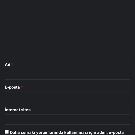
Y
o
r
u
m
*
Ad
*
E-posta
*
İnternet sitesi
Daha sonraki yorumlarımda kullanılması için adım, e-posta