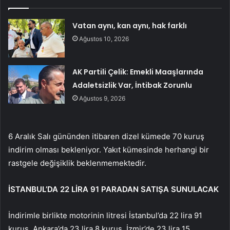
Vatan aynı, kan aynı, hak farklı
Ağustos 10, 2026
AK Partili Çelik: Emekli Maaşlarında
Adaletsizlik Var, İntibak Zorunlu
Ağustos 9, 2026
6 Aralık Salı gününden itibaren dizel kümede 70 kuruş
indirim olması bekleniyor. Yakıt kümesinde herhangi bir
rastgele değişiklik beklenmemektedir.
İSTANBUL’DA 22 LİRA 91 PARADAN SATIŞA SUNULACAK
İndirimle birlikte motorinin litresi İstanbul’da 22 lira 91
kuruş, Ankara’da 23 lira 8 kuruş, İzmir’de 23 lira 15