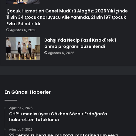
Çocuk Hizmetleri Genel Müdürü Alagöz: 2026 Yılı İçinde
11 Bin 34 Çocuk Koruyucu Aile Yanında, 21 Bin 197 Çocuk
Evlat Edindirildi
Ağustos 6, 2026
Bahşılı’da Necip Fazıl Kısakürek’i
anma programı düzenlendi
Ağustos 6, 2026
En Güncel Haberler
Ağustos 7, 2026
CHP’li meclis üyesi Gökhan Sözbir Erdoğan’a
hakaretten tutuklandı
Ağustos 7, 2026
23 Temmuz benzine, mazota, motorine zam veya