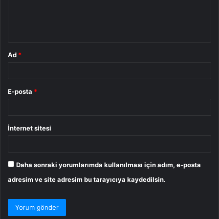
m
*
Ad
*
E-posta
*
İnternet sitesi
Daha sonraki yorumlarımda kullanılması için adım, e-posta
adresim ve site adresim bu tarayıcıya kaydedilsin.