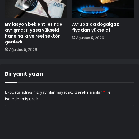
Enflasyon beklentilerinde
Avrupa’da doğalgaz
ayrışma: Piyasa yükseldi,
fiyatları yükseldi
hane halkı ve reel sektör
Ağustos 5, 2026
geriledi
Ağustos 5, 2026
Bir yanıt yazın
E-posta adresiniz yayınlanmayacak.
Gerekli alanlar
*
ile
işaretlenmişlerdir
Y
o
r
u