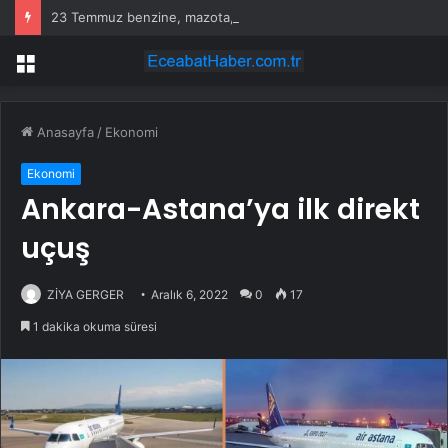
23 Temmuz benzine, mazota, motorine zam veya indirim var mı? Güncel benzin motorin akaryakıt fiyatları!
Menü
Anasayfa
/
Ekonomi
Ekonomi
Ankara-Astana’ya ilk direkt
uçuş
ZİYA GERGER
Aralık 6, 2022
0
17
1 dakika okuma süresi