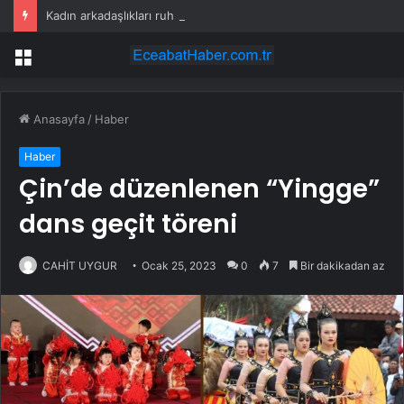
Kadın arkadaşlıkları ruh sağlığını güçlendiriyor!
Menü
Anasayfa
/
Haber
Haber
Çin’de düzenlenen “Yingge”
dans geçit töreni
CAHİT UYGUR
Ocak 25, 2023
0
7
Bir dakikadan az