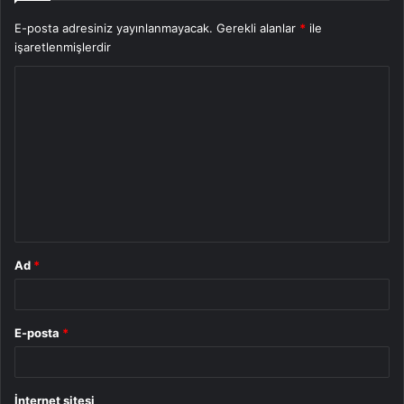
E-posta adresiniz yayınlanmayacak.
Gerekli alanlar
*
ile
işaretlenmişlerdir
Y
o
r
u
m
*
Ad
*
E-posta
*
İnternet sitesi