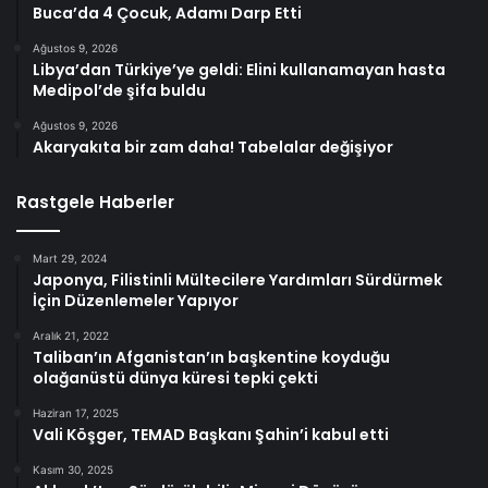
Buca’da 4 Çocuk, Adamı Darp Etti
Ağustos 9, 2026
Libya’dan Türkiye’ye geldi: Elini kullanamayan hasta
Medipol’de şifa buldu
Ağustos 9, 2026
Akaryakıta bir zam daha! Tabelalar değişiyor
Rastgele Haberler
Mart 29, 2024
Japonya, Filistinli Mültecilere Yardımları Sürdürmek
İçin Düzenlemeler Yapıyor
Aralık 21, 2022
Taliban’ın Afganistan’ın başkentine koyduğu
olağanüstü dünya küresi tepki çekti
Haziran 17, 2025
Vali Köşger, TEMAD Başkanı Şahin’i kabul etti
Kasım 30, 2025