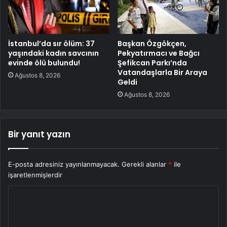
İstanbul’da sır ölüm: 37
Başkan Özgökçen,
yaşındaki kadın savcının
Pekyatırmacı ve Bağcı
evinde ölü bulundu!
Şefikcan Parkı’nda
Vatandaşlarla Bir Araya
Ağustos 8, 2026
Geldi
Ağustos 8, 2026
Bir yanıt yazın
E-posta adresiniz yayınlanmayacak.
Gerekli alanlar
*
ile
işaretlenmişlerdir
Y
o
r