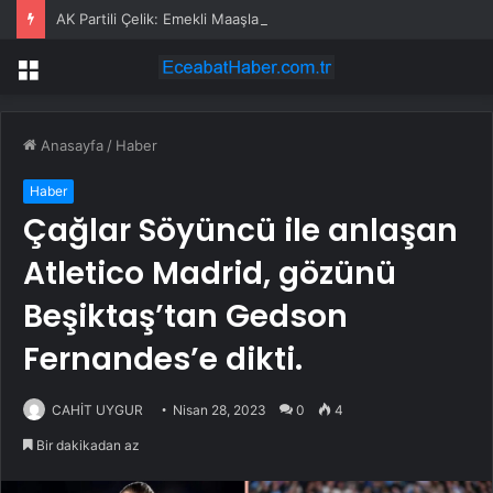
AK Partili Çelik: Emekli Maaşlarında Adaletsizlik Var, İntibak Zorunlu
Menü
Anasayfa
/
Haber
Haber
Çağlar Söyüncü ile anlaşan
Atletico Madrid, gözünü
Beşiktaş’tan Gedson
Fernandes’e dikti.
CAHİT UYGUR
Nisan 28, 2023
0
4
Bir dakikadan az