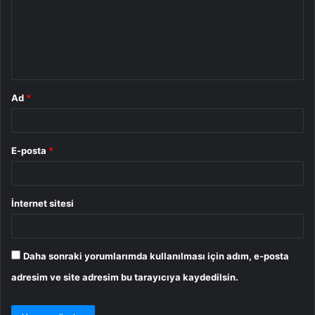
u
m
*
Ad
*
E-posta
*
İnternet sitesi
Daha sonraki yorumlarımda kullanılması için adım, e-posta
adresim ve site adresim bu tarayıcıya kaydedilsin.