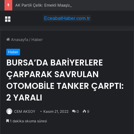
AK Partili Çelik: Emekli Maaşlarında Adaletsizlik Var, İntibak Zorunlu
Menü
Anasayfa
/
Haber
Haber
BURSA’DA BARİYERLERE
ÇARPARAK SAVRULAN
OTOMOBİLE TANKER ÇARPTI:
2 YARALI
CEM AKSOY
Kasım 21, 2022
0
9
1 dakika okuma süresi