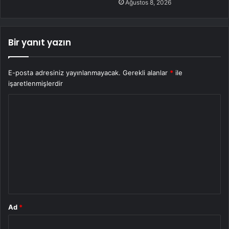
Ağustos 8, 2026
Bir yanıt yazın
E-posta adresiniz yayınlanmayacak.
Gerekli alanlar
*
ile
işaretlenmişlerdir
Y
o
r
u
m
*
Ad
*