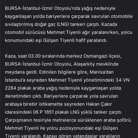
BURSA-İstanbul-İzmir Otoyolu’nda yağış nedeniyle
kayganlaşan yolda bariyerlere çarparak savrulan otomobile
sıvılaştırılmış doğal gaz (LNG) tankeri çarptı. Kazada
otomobil sürücüsü Mehmet Tiyenli ağır yaralanırken, yolcu
konumundaki eşi Gülşen Tiyenli hafif yaralandı.
Kaza, saat 03.00 sıralarında merkez Osmangazi ilçesi,
BURSA-İstanbul-İzmir Otoyolu, Alaşarköy mevkiinde
meydana geldi. Edinilen bilgilere göre, Manisa’dan
İstanbul’a seyreden Mehmet Tiyenli yönetimindeki 34 VN
2284 plakalı araba yağış nedeniyle kayganlaşan yolda
denetimden çıktı. Bariyerlere çarparak yola savrulan
arabaya birebir istikamette seyreden Hakan Çakır
idaresindeki 06 P 1851 plakalı LNG yüklü tanker çarptı.
Çarpışmanın tesiriyle metrelerce sürüklenen araba şoförü
Mehmet Tiyenli ile yolcu pozisyonundaki eşi Gülşen
Tiyenli yaralandı. Kazayı gören vatandaşlar yaralıların