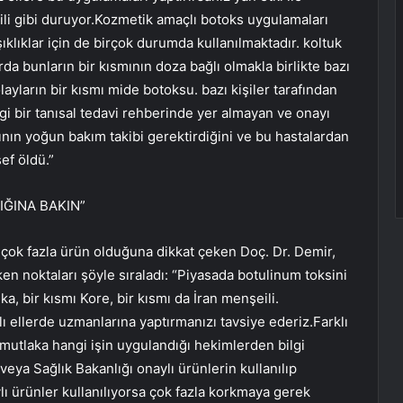
gili gibi duruyor.Kozmetik amaçlı botoks uygulamaları
şıklıklar için de birçok durumda kullanılmaktadır. koltuk
da bunların bir kısmının doza bağlı olmakla birlikte bazı
ayların bir kısmı mide botoksu. bazı kişiler tarafından
i bir tanısal tedavi rehberinde yer almayan ve onayı
ının yoğun bakım takibi gerektirdiğini ve bu hastalardan
ef öldü.”
ĞINA BAKIN”
çok fazla ürün olduğuna dikkat çeken Doç. Dr. Demir,
n noktaları şöyle sıraladı: “Piyasada botulinum toksini
ka, bir kısmı Kore, bir kısmı da İran menşeili.
lı ellerde uzmanlarına yaptırmanızı tavsiye ederiz.Farklı
mutlaka hangi işin uygulandığı hekimlerden bilgi
ya Sağlık Bakanlığı onaylı ürünlerin kullanılıp
lı ürünler kullanılıyorsa çok fazla korkmaya gerek