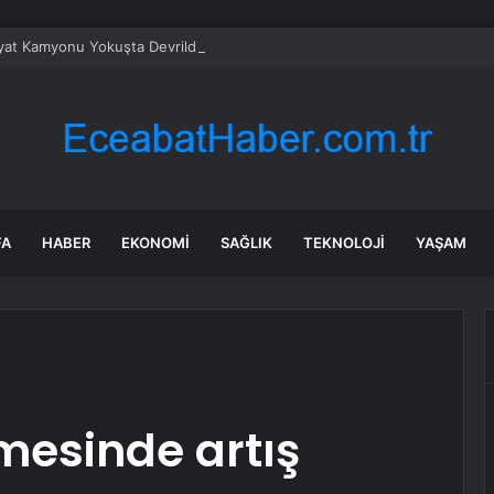
yat Kamyonu Yokuşta Devrildi
FA
HABER
EKONOMI
SAĞLIK
TEKNOLOJI
YAŞAM
mesinde artış