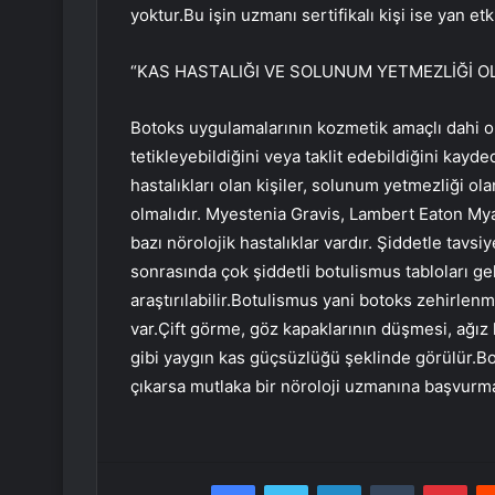
yoktur.Bu işin uzmanı sertifikalı kişi ise yan et
“KAS HASTALIĞI VE SOLUNUM YETMEZLİĞİ O
Botoks uygulamalarının kozmetik amaçlı dahi ols
tetikleyebildiğini veya taklit edebildiğini kay
hastalıkları olan kişiler, solunum yetmezliği ola
olmalıdır. Myestenia Gravis, Lambert Eaton Mya
bazı nörolojik hastalıklar vardır. Şiddetle ta
sonrasında çok şiddetli botulismus tabloları gel
araştırılabilir.Botulismus yani botoks zehirlen
var.Çift görme, göz kapaklarının düşmesi, ağız 
gibi yaygın kas güçsüzlüğü şeklinde görülür.B
çıkarsa mutlaka bir nöroloji uzmanına başvurman
Facebook
Twitter
LinkedIn
Tumblr
Pint