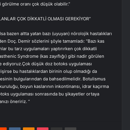
ki görülme oranı çok düşük olabilir.”
LANLAR ÇOK DİKKATLİ OLMASI GEREKİYOR”
a bazen altta yatan bazı (uyuyan) nörolojik hastalıkları
deden Doç. Demir sözlerini şöyle tamamladı: “Bazı kas
nlar bu tarz uygulamaları yaptırırken çok dikkatli
sthenic Syndrome (kas zayıflığı) gibi nadir görülen
vsiye ediyoruz.Çok düşük doz botoks uygulaması
işirse bu hastalıklardan birinin olup olmadığı da
mesinin bulgularından da bahsedilmelidir. Botulismus
kuruluğu, boyun kaslarının inkontinansı, idrar kaçırma
otoks uygulaması sonrasında bu şikayetler ortaya
ızı öneririz. “
erest
Reddit
VKontakte
Odnoklassniki
Pocket
E-Posta ile paylaş
Yazdır