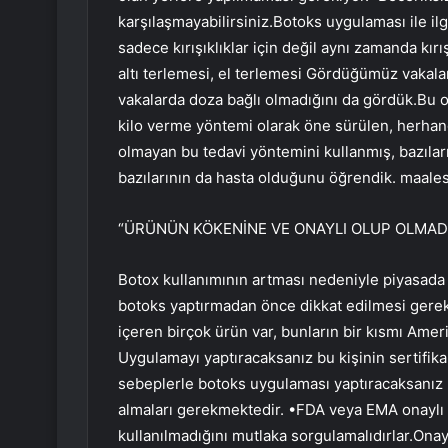
karşılaşmayabilirsiniz.Botoks uygulaması ile il
sadece kırışıklıklar için değil aynı zamanda kırı
altı terlemesi, el terlemesi Gördüğümüz vakalar
vakalarda doza bağlı olmadığını da gördük.Bu ol
kilo verme yöntemi olarak öne sürülen, herhang
olmayan bu tedavi yöntemini kullanmış, bazılar
bazılarının da hasta olduğunu öğrendik. maales
“ÜRÜNÜN KÖKENİNE VE ONAYLI OLUP OLMADI
Botox kullanımının artması nedeniyle piyasada 
botoks yaptırmadan önce dikkat edilmesi gereke
içeren birçok ürün var, bunların bir kısmı Ameri
Uygulamayı yaptıracaksanız bu kişinin sertifika
sebeplerle botoks uygulaması yaptıracaksanız 
almaları gerekmektedir. •FDA veya EMA onaylı ve
kullanılmadığını mutlaka sorgulamalıdırlar.Onay