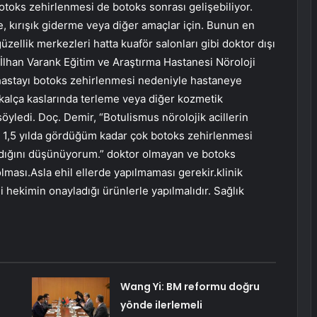
toks zehirlenmesi de botoks sonrası gelişebiliyor.
e, kırışık giderme veya diğer amaçlar için. Bunun en
zellik merkezleri hatta kuaför salonları gibi doktor dışı
 İlhan Varank Eğitim ve Araştırma Hastanesi Nöroloji
7 hastayı botoks zehirlenmesi nedeniyle hastaneye
, kalça kaslarında terleme veya diğer kozmetik
yledi. Doç. Demir, “Botulismus nörolojik acillerin
n 1,5 yılda gördüğüm kadar çok botoks zehirlenmesi
dığını düşünüyorum.” doktor olmayan ve botoks
olması.Asla ehil ellerde yapılmaması gerekir.klinik
li hekimin onayladığı ürünlerle yapılmalıdır. Sağlık
Wang Yi: BM reformu doğru
yönde ilerlemeli