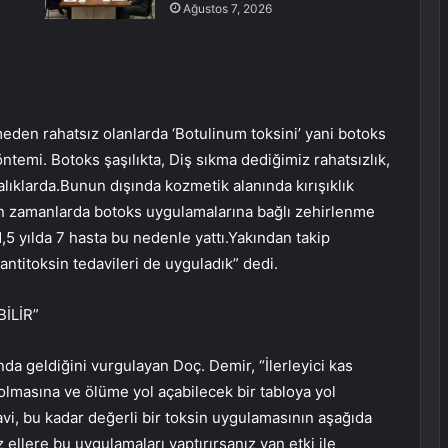
Ağustos 7, 2026
emeden rahatsız olanlarda ‘Botulinum toksini’ yani botoks
ntemi. Botoks şaşılıkta, Diş sıkma dediğimiz rahatsızlık,
alıklarda.Bunun dışında kozmetik alanında kırışıklık
.Son zamanlarda botoks uygulamalarına bağlı zehirlenme
,5 yılda 7 hasta bu nedenle yattı.Yakından takip
 antitoksin tedavileri de uyguladık” dedi.
İLİR”
nda geldiğini vurgulayan Doç. Demir, “İlerleyici kas
 olmasına ve ölüme yol açabilecek bir tabloya yol
avi, bu kadar değerli bir toksin uygulamasının aşağıda
ellere bu uygulamaları yaptırırsanız yan etki ile