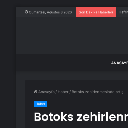
Hafri
Cumartesi, Ağustos 8 2026
Son Dakika Haberleri
ANASAY
Anasayfa
/
Haber
/
Botoks zehirlenmesinde artış
Haber
Botoks zehirlen