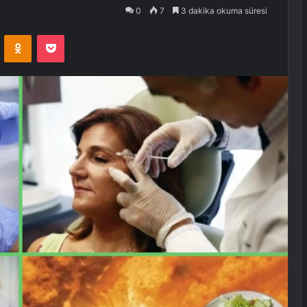
0
7
3 dakika okuma süresi
VKontakte
Odnoklassniki
Pocket