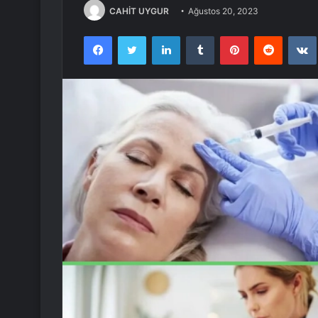
CAHİT UYGUR
Ağustos 20, 2023
Facebook
Twitter
LinkedIn
Tumblr
Pinterest
Reddit