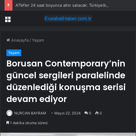
ATM’ler 24 saat boyunca altın satacak: Türkiye’de yeni dönem başladı
Menü
Anasayfa
/
Yaşam
Yaşam
Borusan Contemporary’nin
güncel sergileri paralelinde
düzenlediği konuşma serisi
devam ediyor
NURCAN BAYRAM
Mayıs 22, 2024
0
0
1 dakika okuma süresi