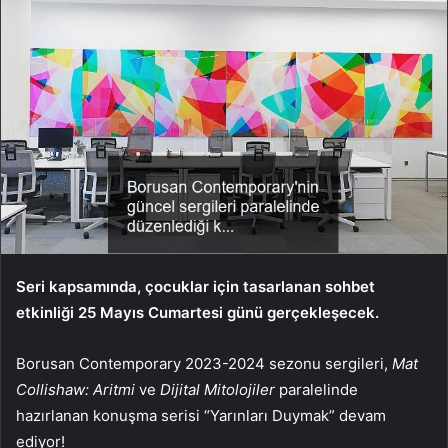
Seri kapsamında, çocuklar için tasarlanan sohbet
etkinliği 25 Mayıs Cumartesi günü gerçekleşecek.
Borusan Contemporary
2023-2024
sezonu sergileri,
Mat
Collishaw: Aritmi
ve
Dijital Mitolojiler
paralelinde
hazırlanan konuşma serisi “Yarınları Duymak” devam
ediyor!