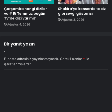
Çarşamba hangi diziler
Shakira’ya konserde taciz
var? 15 Temmuz bugün
gibi sevgi gösterisi
TV’de dizi var mı?
Ağustos 3, 2026
Ağustos 4, 2026
Bir yanıt yazın
E-posta adresiniz yayınlanmayacak.
Gerekli alanlar
*
ile
işaretlenmişlerdir
Y
o
r
u
m
*