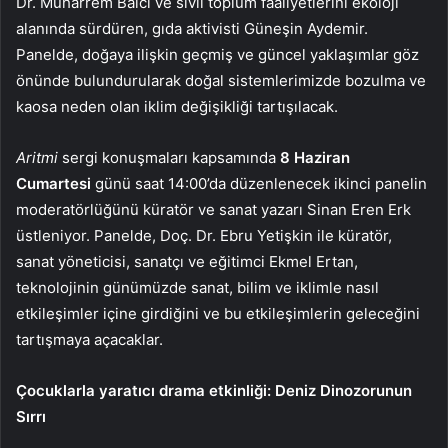
Dr. Muharrem Balcı ve sivil toplum faaliyetlerini ekoloji
alanında sürdüren, gıda aktivisti Güneşin Aydemir.
Panelde, doğaya ilişkin geçmiş ve güncel yaklaşımlar göz
önünde bulundurularak doğal sistemlerimizde bozulma ve
kaosa neden olan iklim değişikliği tartışılacak.
Aritmi
sergi konuşmaları kapsamında
8 Haziran
Cumartesi
günü saat 14:00’da düzenlenecek ikinci panelin
moderatörlüğünü küratör ve sanat yazarı Sinan Eren Erk
üstleniyor. Panelde, Doç. Dr. Ebru Yetişkin ile küratör,
sanat yöneticisi, sanatçı ve eğitimci Ekmel Ertan,
teknolojinin günümüzde sanat, bilim ve iklimle nasıl
etkileşimler içine girdiğini ve bu etkileşimlerin geleceğini
tartışmaya açacaklar.
Çocuklarla yaratıcı drama etkinliği: Deniz Dinozorunun
Sırrı