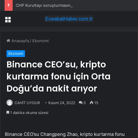
CHP Kurultayı soruşturmasında 11 şüpheli hakkında tutuklama talebi
Menü
Anasayfa
/
Ekonomi
Ekonomi
Binance CEO’su, kripto
kurtarma fonu için Orta
Doğu’da nakit arıyor
CAHİT UYGUR
Kasım 24, 2022
0
15
1 dakika okuma süresi
Binance CEO’su Changpeng Zhao, kripto kurtarma fonu