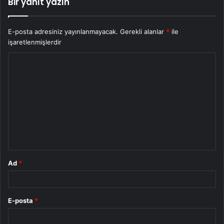
Bir yanıt yazın
E-posta adresiniz yayınlanmayacak.
Gerekli alanlar
*
ile
işaretlenmişlerdir
Y
o
r
u
m
*
Ad
*
E-posta
*