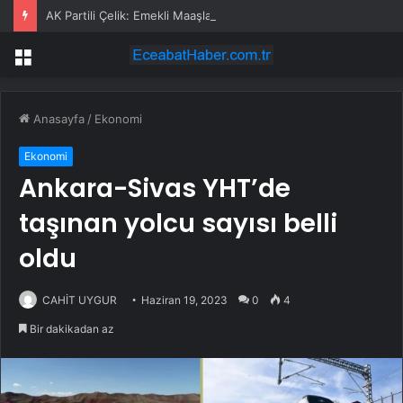
AK Partili Çelik: Emekli Maaşlarında Adaletsizlik Var, İntibak Zorunlu
Menü
Anasayfa
/
Ekonomi
Ekonomi
Ankara-Sivas YHT’de
taşınan yolcu sayısı belli
oldu
CAHİT UYGUR
Haziran 19, 2023
0
4
Bir dakikadan az