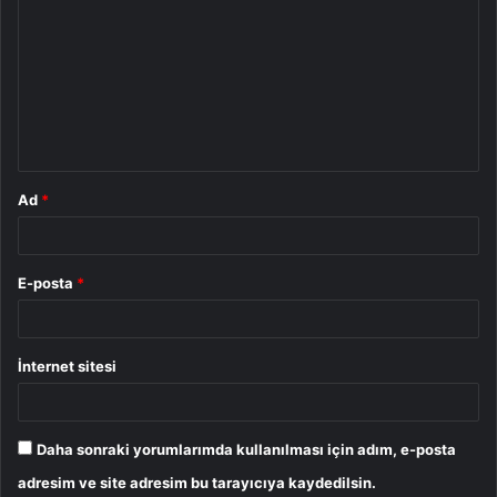
o
r
u
m
*
Ad
*
E-posta
*
İnternet sitesi
Daha sonraki yorumlarımda kullanılması için adım, e-posta
adresim ve site adresim bu tarayıcıya kaydedilsin.