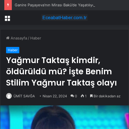
Ganire Paşayeva’nın Mirası Bakü’de Yaşatılıyor
Menü
Anasayfa
/
Haber
Haber
Yağmur Taktaş kimdir,
öldürüldü mü? İşte Benim
Stilim Yağmur Taktaş olayı
ÜMİT SAVĞA
Nisan 22, 2024
0
1
Bir dakikadan az