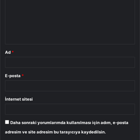
r
u
m
*
Ad
*
E-posta
*
İnternet sitesi
Daha sonraki yorumlarımda kullanılması için adım, e-posta
adresim ve site adresim bu tarayıcıya kaydedilsin.