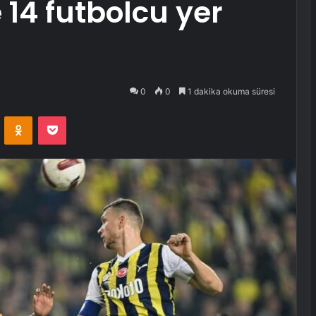
 14 futbolcu yer
0
0
1 dakika okuma süresi
VKontakte
Odnoklassniki
Pocket