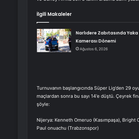
İlgili Makaleler
Narlıdere Zabıtasında Yaka
Kamerası Dönemi
Ağustos 6, 2026
Turnuvanın başlangıcında Süper Lig’den 29 oyu
maçlardan sonra bu sayı 14’e düştü. Çeyrek fi
şöyle:
Nijerya: Kenneth Omeruo (Kasımpaşa), Bright
Paul onuachu (Trabzonspor)