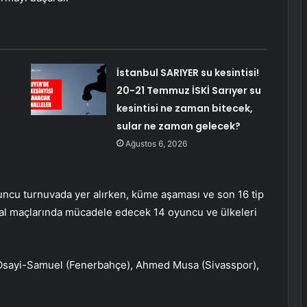
İstanbul SARIYER su kesintisi!
20-21 Temmuz İSKİ Sarıyer su
kesintisi ne zaman bitecek,
sular ne zaman gelecek?
Ağustos 6, 2026
ncu turnuvada yer alırken, küme aşaması ve son 16 tip
nal maçlarında mücadele edecek 14 oyuncu ve ülkeleri
 Osayi-Samuel (Fenerbahçe), Ahmed Musa (Sivasspor),