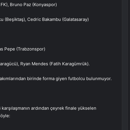
 FK), Bruno Paz (Konyaspor)
 (Beşiktaş), Cedric Bakambu (Galatasaray)
olas Pepe (Trabzonspor)
karagücü), Ryan Mendes (Fatih Karagümrük).
takımlarından birinde forma giyen futbolcu bulunmuyor.
8 karşılaşmanın ardından çeyrek finale yükselen
şöyle: