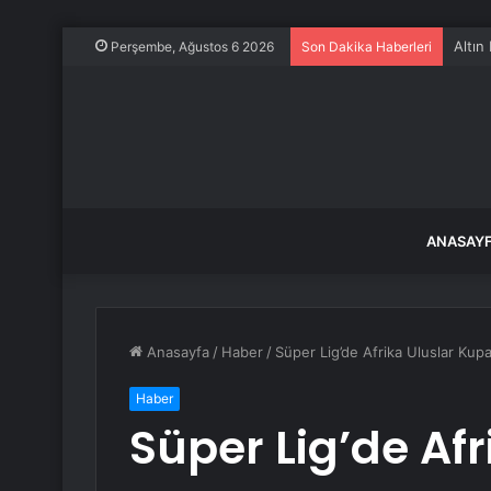
Altın
Perşembe, Ağustos 6 2026
Son Dakika Haberleri
ANASAY
Anasayfa
/
Haber
/
Süper Lig’de Afrika Uluslar Kupa
Haber
Süper Lig’de Af