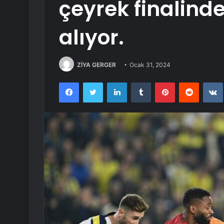
çeyrek finalinde
alıyor.
ZİYA GERGER
Ocak 31, 2024
Facebook
Twitter
LinkedIn
Tumblr
Pinterest
Reddit