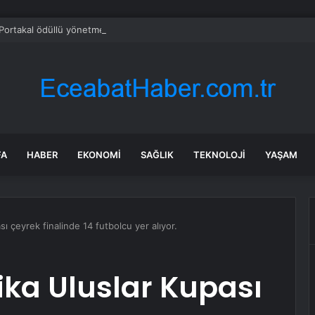
 Portakal ödüllü yönetmen jüri başkanı oldu
FA
HABER
EKONOMI
SAĞLIK
TEKNOLOJI
YAŞAM
sı çeyrek finalinde 14 futbolcu yer alıyor.
rika Uluslar Kupası