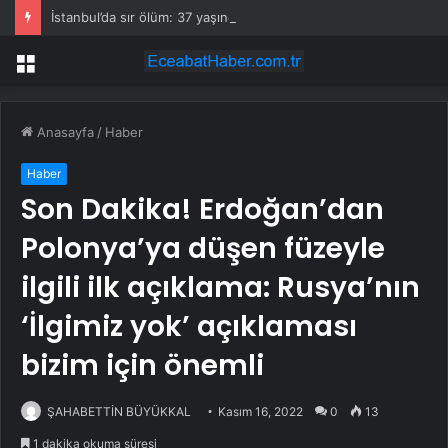
İstanbul’da sır ölüm: 37 yaşındaki kadın savcının evinde ölü bulundu!
Menü
Anasayfa
/
Haber
Haber
Son Dakika! Erdoğan’dan
Polonya’ya düşen füzeyle
ilgili ilk açıklama: Rusya’nın
‘İlgimiz yok’ açıklaması
bizim için önemli
ŞAHABETTİN BÜYÜKKAL
Kasım 16, 2022
0
13
1 dakika okuma süresi