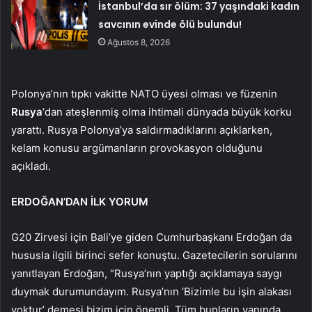
İstanbul’da sır ölüm: 37 yaşındaki kadın
savcının evinde ölü bulundu!
Ağustos 8, 2026
Polonya’nın tıpkı vakitte NATO üyesi olması ve füzenin
Rusya
‘dan ateşlenmiş olma ihtimali dünyada büyük korku
yarattı. Rusya Polonya’ya saldırmadıklarını açıklarken,
kelam konusu argümanların provokasyon olduğunu
açıkladı.
ERDOĞAN’DAN İLK YORUM
G20 Zirvesi için Bali’ye giden Cumhurbaşkanı Erdoğan da
hususla ilgili birinci sefer konuştu. Gazetecilerin sorularını
yanıtlayan Erdoğan, “Rusya’nın yaptığı açıklamaya saygı
duymak durumundayım. Rusya’nın ‘Bizimle bu işin alakası
yoktur’ demesi bizim için önemli. Tüm bunların yanında