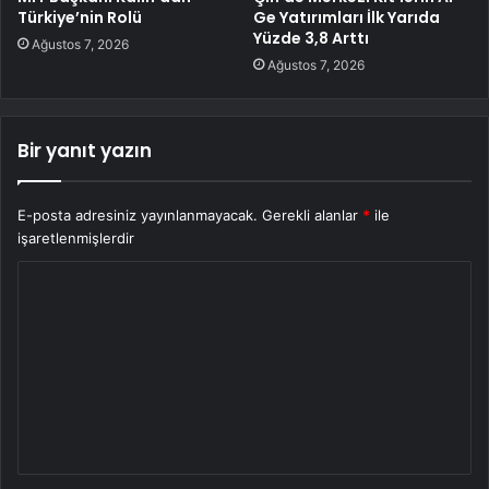
Türkiye’nin Rolü
Ge Yatırımları İlk Yarıda
Yüzde 3,8 Arttı
Ağustos 7, 2026
Ağustos 7, 2026
Bir yanıt yazın
E-posta adresiniz yayınlanmayacak.
Gerekli alanlar
*
ile
işaretlenmişlerdir
Y
o
r
u
m
*