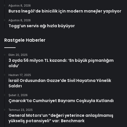
Ağustos 8, 2026
Bursa İnegöl’de binicilik için modern manejler yapılıyor
Ağustos 8, 2026
Togg’un servis ağı hızla büyüyor
Rastgele Haberler
Ekim 20, 2025
3 ayda 56 milyon TL kazandı: ‘En büyük pişmanlığım
oldu’
Haziran 17, 2025
İsrail Ordusundan Gazze’de Sivil Hayatına Yönelik
Saldırı
Şubat 2, 2026
Çınarcık’ta Cumhuriyet Bayramı Coşkuyla Kutlandı
Temmuz 23, 2025
General Motors’un “değeri yeterince anlaşılmamış
yükseliş potansiyeli” var: Benchmark