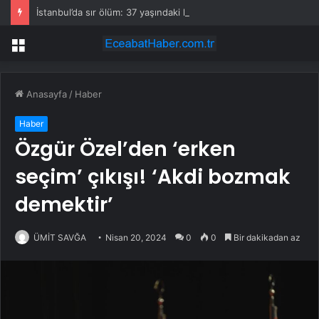
İstanbul’da sır ölüm: 37 yaşındaki kadın savcının evinde ölü bulundu!
Menü
Anasayfa
/
Haber
Haber
Özgür Özel’den ‘erken
seçim’ çıkışı! ‘Akdi bozmak
demektir’
ÜMİT SAVĞA
Nisan 20, 2024
0
0
Bir dakikadan az