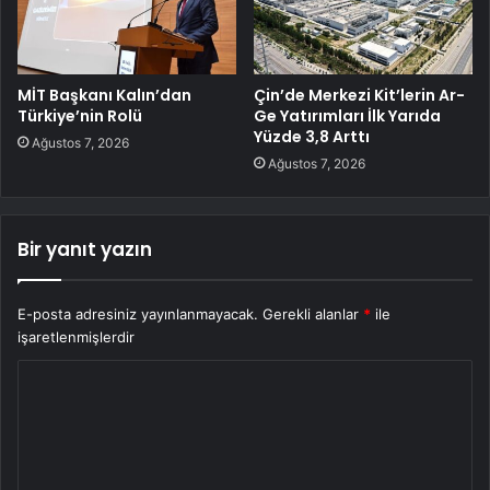
MİT Başkanı Kalın’dan
Çin’de Merkezi Kit’lerin Ar-
Türkiye’nin Rolü
Ge Yatırımları İlk Yarıda
Yüzde 3,8 Arttı
Ağustos 7, 2026
Ağustos 7, 2026
Bir yanıt yazın
E-posta adresiniz yayınlanmayacak.
Gerekli alanlar
*
ile
işaretlenmişlerdir
Y
o
r
u