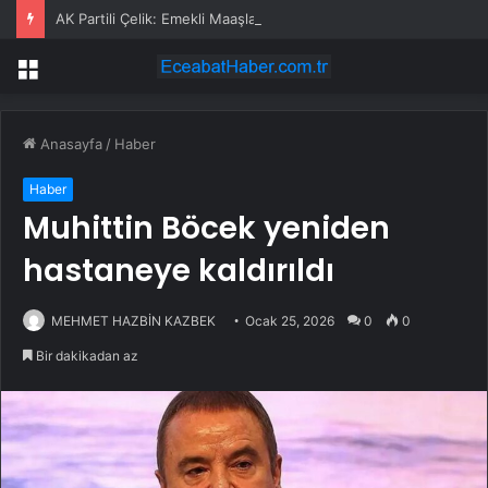
AK Partili Çelik: Emekli Maaşlarında Adaletsizlik Var, İntibak Zorunlu
Menü
Anasayfa
/
Haber
Haber
Muhittin Böcek yeniden
hastaneye kaldırıldı
MEHMET HAZBİN KAZBEK
Ocak 25, 2026
0
0
Bir dakikadan az