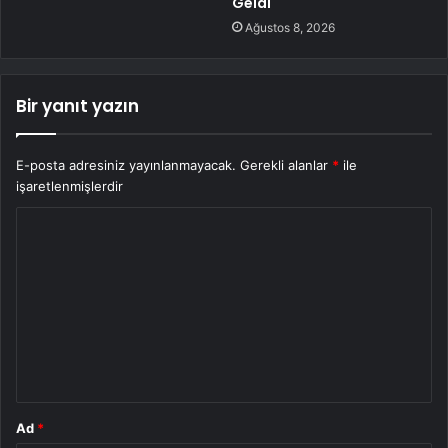
Geldi
Ağustos 8, 2026
Bir yanıt yazın
E-posta adresiniz yayınlanmayacak.
Gerekli alanlar
*
ile
işaretlenmişlerdir
Y
o
r
u
m
*
Ad
*