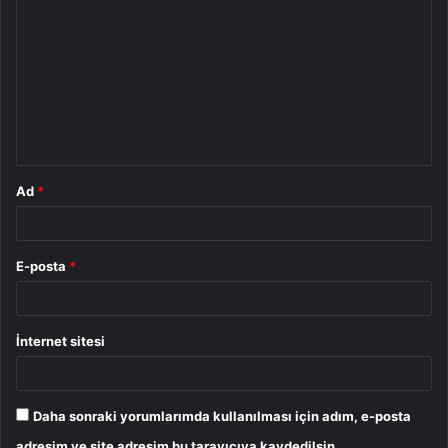
o
r
u
m
*
Ad
*
E-posta
*
İnternet sitesi
Daha sonraki yorumlarımda kullanılması için adım, e-posta
adresim ve site adresim bu tarayıcıya kaydedilsin.