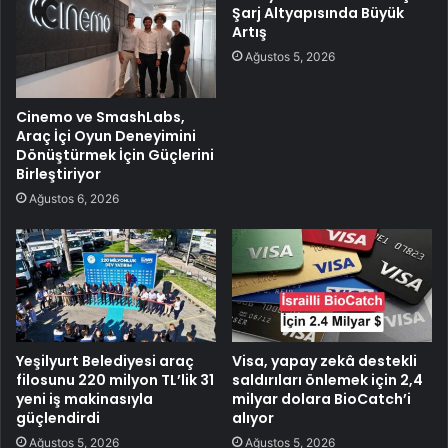
Şarj Altyapısında Büyük
Artış
Ağustos 5, 2026
Cinemo ve SmashLabs,
Araç İçi Oyun Deneyimini
Dönüştürmek İçin Güçlerini
Birleştiriyor
Ağustos 6, 2026
Yeşilyurt Belediyesi araç
Visa, yapay zekâ destekli
filosunu 220 milyon TL’lik 31
saldırıları önlemek için 2,4
yeni iş makinasıyla
milyar dolara BioCatch’i
güçlendirdi
alıyor
Ağustos 5, 2026
Ağustos 5, 2026