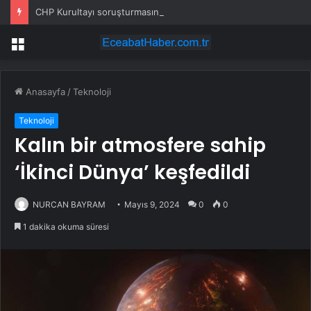
CHP Kurultayı soruşturmasında 11 şüpheli hakkında tutuklama talebi
Menü
Anasayfa
/
Teknoloji
Teknoloji
Kalın bir atmosfere sahip
‘İkinci Dünya’ keşfedildi
NURCAN BAYRAM
Mayıs 9, 2024
0
0
1 dakika okuma süresi