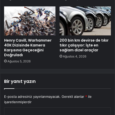
Henry Cavill, Warhammer
200 bin km devirse de tıkır
40K Dizisinde Kamera
tıkır çalışıyor: İşte en
Karşısına Geçeceğini
sağlam dizel araçlar
Doğruladı
Ağustos 4, 2026
Ağustos 5, 2026
Bir yanıt yazın
E-posta adresiniz yayınlanmayacak.
Gerekli alanlar
*
ile
işaretlenmişlerdir
Y