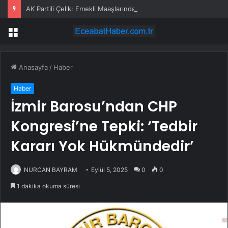
AK Partili Çelik: Emekli Maaşlarında Adaletsizlik Var, İntibak Zorunlu
Menü
Anasayfa
/
Haber
Haber
İzmir Barosu’ndan CHP
Kongresi’ne Tepki: ‘Tedbir
Kararı Yok Hükmündedir’
NURCAN BAYRAM
Eylül 5, 2025
0
0
1 dakika okuma süresi