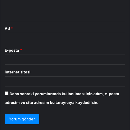
m
*
Ad
*
E-posta
*
İnternet sitesi
Daha sonraki yorumlarımda kullanılması için adım, e-posta
adresim ve site adresim bu tarayıcıya kaydedilsin.