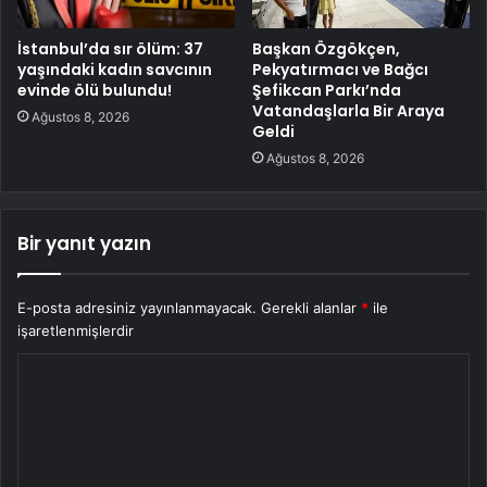
İstanbul’da sır ölüm: 37
Başkan Özgökçen,
yaşındaki kadın savcının
Pekyatırmacı ve Bağcı
evinde ölü bulundu!
Şefikcan Parkı’nda
Vatandaşlarla Bir Araya
Ağustos 8, 2026
Geldi
Ağustos 8, 2026
Bir yanıt yazın
E-posta adresiniz yayınlanmayacak.
Gerekli alanlar
*
ile
işaretlenmişlerdir
Y
o
r
u