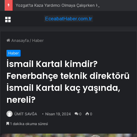
Yozgat’ta Kaza Yardımcı Olmaya Çalışırken Hayatını Kaybetti
Menü
Anasayfa
/
Haber
Haber
İsmail Kartal kimdir?
Fenerbahçe teknik direktörü
İsmail Kartal kaç yaşında,
nereli?
ÜMİT SAVĞA
Nisan 19, 2024
0
0
1 dakika okuma süresi