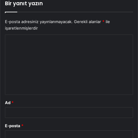
Bir yanıt yazın
E-posta adresiniz yayınlanmayacak.
Gerekli alanlar
*
ile
işaretlenmişlerdir
Y
o
r
u
m
*
Ad
*
E-posta
*