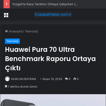
Yozgat’ta Kaza Yardımcı Olmaya Çalışırken Hayatını Kaybetti
Menü
Anasayfa
/
Teknoloji
Teknoloji
Huawei Pura 70 Ultra
Benchmark Raporu Ortaya
Çıktı
NURCAN BAYRAM
Nisan 19, 2024
0
0
1 dakika okuma süresi