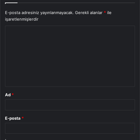
E-posta adresiniz yayınlanmayacak.
Gerekli alanlar
*
ile
işaretlenmişlerdir
Y
o
r
u
m
*
Ad
*
E-posta
*