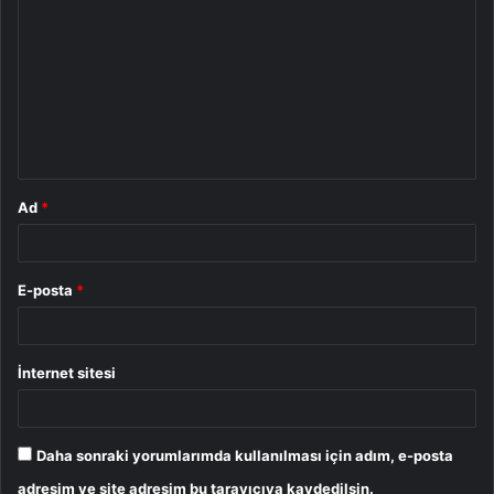
o
r
u
m
*
Ad
*
E-posta
*
İnternet sitesi
Daha sonraki yorumlarımda kullanılması için adım, e-posta
adresim ve site adresim bu tarayıcıya kaydedilsin.