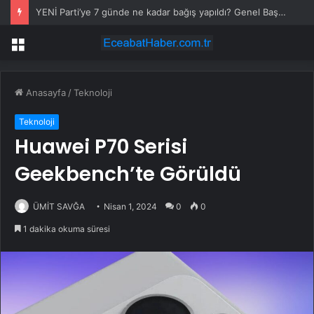
YENİ Parti’ye 7 günde ne kadar bağış yapıldı? Genel Başkan Yardımcısı açıkladı
Menü
Anasayfa
/
Teknoloji
Teknoloji
Huawei P70 Serisi
Geekbench’te Görüldü
ÜMİT SAVĞA
Nisan 1, 2024
0
0
1 dakika okuma süresi