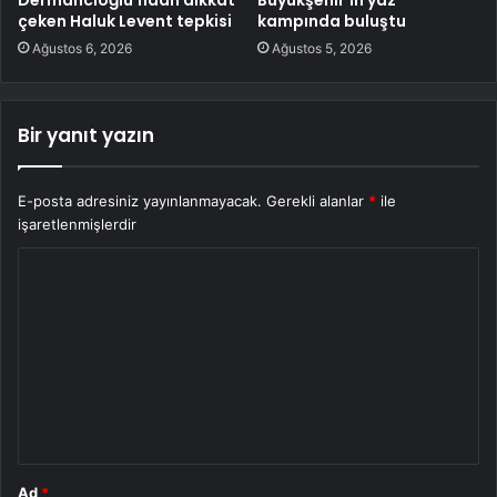
Dermancıoğlu’ndan dikkat
Büyükşehir’in yaz
çeken Haluk Levent tepkisi
kampında buluştu
Ağustos 6, 2026
Ağustos 5, 2026
Bir yanıt yazın
E-posta adresiniz yayınlanmayacak.
Gerekli alanlar
*
ile
işaretlenmişlerdir
Y
o
r
u
m
*
Ad
*