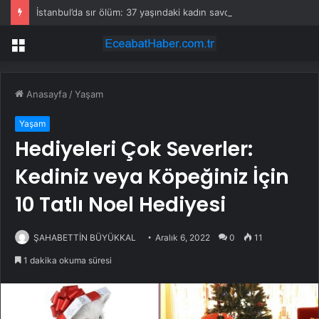
İstanbul’da sır ölüm: 37 yaşındaki kadın savcının evinde ölü bulundu!
Menü
Anasayfa
/
Yaşam
Yaşam
Hediyeleri Çok Severler:
Kediniz veya Köpeğiniz İçin
10 Tatlı Noel Hediyesi
ŞAHABETTİN BÜYÜKKAL
Aralık 6, 2022
0
11
1 dakika okuma süresi