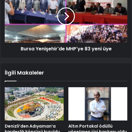
Bursa Yenişehir'de MHP'ye 83 yeni üye
İlgili Makaleler
Denizli’den Adıyaman’a
Altın Portakal ödüllü
kardeşlik köprüsü kuruldu
yönetmen jüri başkanı oldu