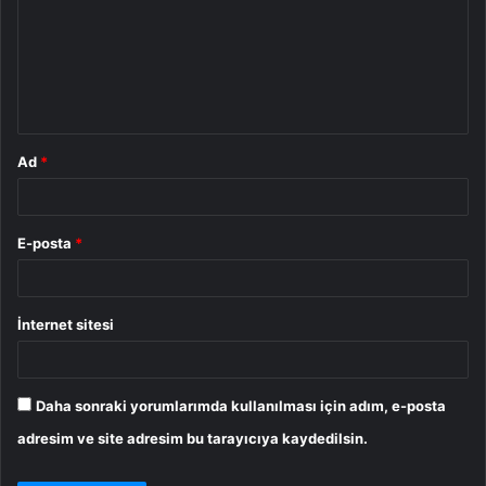
r
u
m
*
Ad
*
E-posta
*
İnternet sitesi
Daha sonraki yorumlarımda kullanılması için adım, e-posta
adresim ve site adresim bu tarayıcıya kaydedilsin.