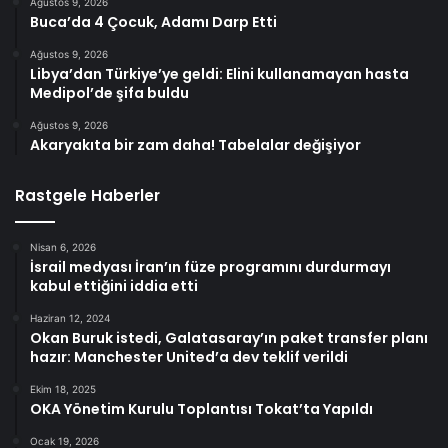
Ağustos 9, 2026
Buca’da 4 Çocuk, Adamı Darp Etti
Ağustos 9, 2026
Libya’dan Türkiye’ye geldi: Elini kullanamayan hasta
Medipol’de şifa buldu
Ağustos 9, 2026
Akaryakıta bir zam daha! Tabelalar değişiyor
Rastgele Haberler
Nisan 6, 2026
İsrail medyası İran’ın füze programını durdurmayı
kabul ettiğini iddia etti
Haziran 12, 2024
Okan Buruk istedi, Galatasaray’ın paket transfer planı
hazır: Manchester United’a dev teklif verildi
Ekim 18, 2025
OKA Yönetim Kurulu Toplantısı Tokat’ta Yapıldı
Ocak 19, 2026