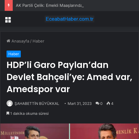
AK Partili Çelik: Emekli Maaşlarında Adaletsizlik Var, İntibak Zorunlu
Menü
Anasayfa
/
Haber
Haber
HDP’li Garo Paylan’dan
Devlet Bahçeli’ye: Amed var,
Amedspor var
ŞAHABETTİN BÜYÜKKAL
Mart 31, 2023
0
4
1 dakika okuma süresi