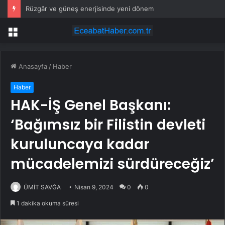
Rüzgâr ve güneş enerjisinde yeni dönem
Menü
Anasayfa
/
Haber
Haber
HAK-İŞ Genel Başkanı:
‘Bağımsız bir Filistin devleti
kuruluncaya kadar
mücadelemizi sürdüreceğiz’
ÜMİT SAVĞA
Nisan 9, 2024
0
0
1 dakika okuma süresi