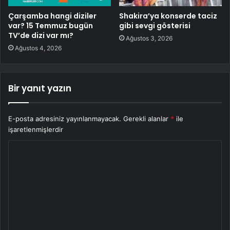
Çarşamba hangi diziler
Shakira’ya konserde taciz
var? 15 Temmuz bugün
gibi sevgi gösterisi
TV’de dizi var mı?
Ağustos 3, 2026
Ağustos 4, 2026
Bir yanıt yazın
E-posta adresiniz yayınlanmayacak.
Gerekli alanlar
*
ile
işaretlenmişlerdir
Y
o
r
u
m
*