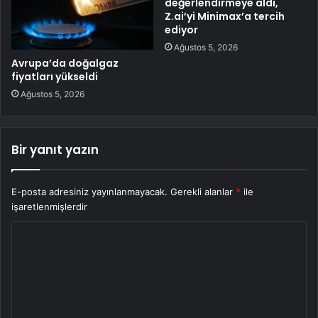
değerlendirmeye aldı,
Z.ai’yi Minimax’a tercih
ediyor
Ağustos 5, 2026
Avrupa’da doğalgaz
fiyatları yükseldi
Ağustos 5, 2026
Bir yanıt yazın
E-posta adresiniz yayınlanmayacak.
Gerekli alanlar
*
ile
işaretlenmişlerdir
Y
o
r
u
m