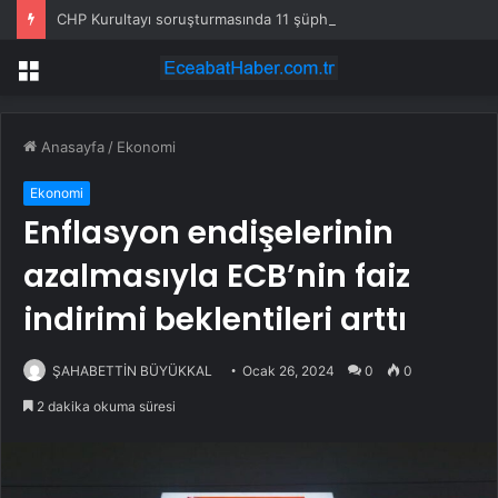
CHP Kurultayı soruşturmasında 11 şüpheli hakkında tutuklama talebi
Menü
Anasayfa
/
Ekonomi
Ekonomi
Enflasyon endişelerinin
azalmasıyla ECB’nin faiz
indirimi beklentileri arttı
ŞAHABETTİN BÜYÜKKAL
Ocak 26, 2024
0
0
2 dakika okuma süresi