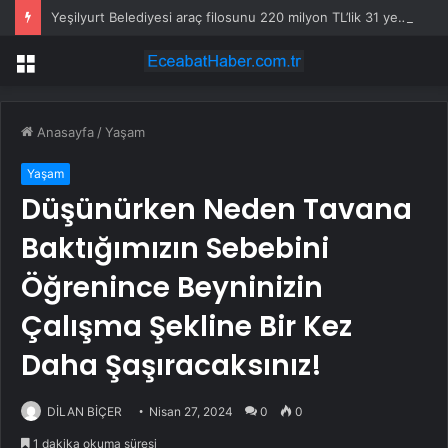
Yeşilyurt Belediyesi araç filosunu 220 milyon TL’lik 31 yeni iş makinasıyla güçlendirdi
Menü
Anasayfa
/
Yaşam
Yaşam
Düşünürken Neden Tavana
Baktığımızın Sebebini
Öğrenince Beyninizin
Çalışma Şekline Bir Kez
Daha Şaşıracaksınız!
DİLAN BİÇER
Nisan 27, 2024
0
0
1 dakika okuma süresi