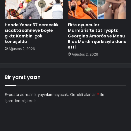
Hande Yener 37 derecelik
Elite oyuncuları
sıcakta sahneye böyle
Marmaris’te tatil yaptı:
çıktı: Kombini çok
Georgina Amorós ve Manu
konuşuldu
Rios Mardin şarkısıyla dans
etti
Ağustos 2, 2026
Ağustos 2, 2026
Bir yanıt yazın
E-posta adresiniz yayınlanmayacak.
Gerekli alanlar
*
ile
işaretlenmişlerdir
Y
o
r