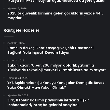
‘Rusya’nın F-35’i’ sayılan uçak Moskova’da yere çakıldı
Ağustos 5, 2026
2025’te güvenlik birimine gelen çocukların yüzde 44’ü
mağdur!
Rastgele Haberler
Ocak 30, 2024
Samsun’da Yeşilkent Kavşağı ve Şehir Hastanesi
Bağlantı Yolu İnşaatı Devam Ediyor
Kasım 2, 2025
Bakan Kacır: “Uber, 200 milyon dolarlık yatırımla
Türkiye’de teknoloji merkezi kurmak üzere adım atıyor”
Temmuz 24, 2023
YKS Açıklanırken Şu Konuyu Konuşalım Demiştik: Beyaz
Yaka Olmak? Mavi Yakalı Olmak?
Ağustos 30, 2025
SPK, 11 fonun katılma paylarının ihracına ilişkin
izahnameleri/ihraç belgelerini onayladı