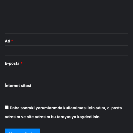
u
m
*
Ad
*
E-posta
*
İnternet sitesi
Daha sonraki yorumlarımda kullanılması için adım, e-posta
adresim ve site adresim bu tarayıcıya kaydedilsin.