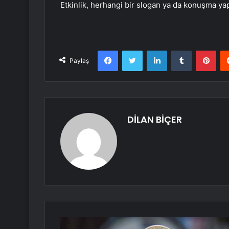
Etkinlik, herhangi bir slogan ya da konuşma ya
Facebook
Twitter
LinkedIn
Tumblr
Pint
Paylaş
DİLAN BİÇER