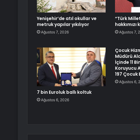
Yenişehir’de atıl okullar ve
“Türk Mill
metruk yapılar yıkılıyor
hakkımızı 
Ağustos 7, 2026
Ağustos 7, 
Çocuk Hizm
Müdürü Ala
İçinde 11 B
Koruyucu Ai
197 Çocuk E
Ağustos 6, 
7 bin Euroluk ballı koltuk
Ağustos 6, 2026