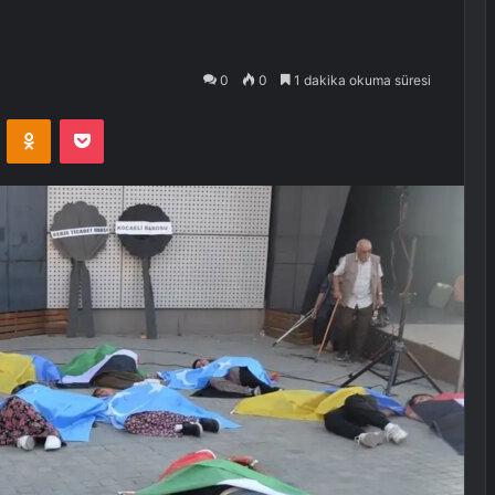
0
0
1 dakika okuma süresi
VKontakte
Odnoklassniki
Pocket