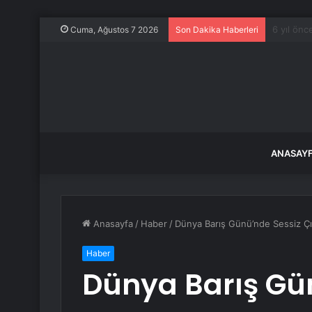
CHP Kuru
Cuma, Ağustos 7 2026
Son Dakika Haberleri
ANASAY
Anasayfa
/
Haber
/
Dünya Barış Günü’nde Sessiz Çı
Haber
Dünya Barış Gü