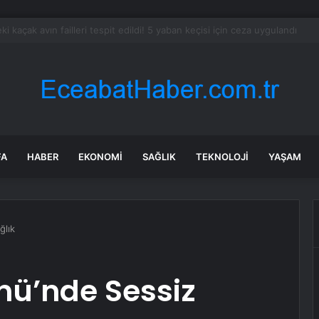
ltayı soruşturmasında 11 şüpheli hakkında tutuklama talebi
FA
HABER
EKONOMI
SAĞLIK
TEKNOLOJI
YAŞAM
ğlık
nü’nde Sessiz