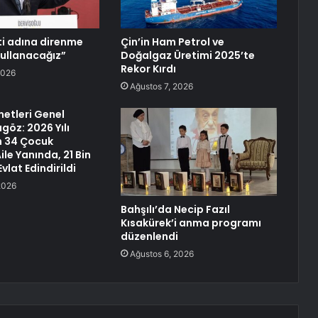
eti adına direnme
Çin’in Ham Petrol ve
kullanacağız”
Doğalgaz Üretimi 2025’te
Rekor Kırdı
2026
Ağustos 7, 2026
etleri Genel
göz: 2026 Yılı
in 34 Çocuk
le Yanında, 21 Bin
vlat Edindirildi
2026
Bahşılı’da Necip Fazıl
Kısakürek’i anma programı
düzenlendi
Ağustos 6, 2026