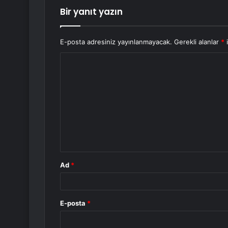
Bir yanıt yazın
E-posta adresiniz yayınlanmayacak.
Gerekli alanlar
*
i
Y
o
r
u
m
*
Ad
*
E-posta
*