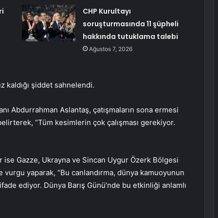
ri
CHP Kurultayı
soruşturmasında 11 şüpheli
hakkında tutuklama talebi
Ağustos 7, 2026
ruz kaldığı şiddet sahnelendi.
nı Abdurrahman Aslantaş, çatışmaların sona ermesi
belirterek, “Tüm kesimlerin çok çalışması gerekiyor.
ar ise Gazze, Ukrayna ve Sincan Uygur Özerk Bölgesi
rine vurgu yaparak, “Bu canlandırma, dünya kamuoyunun
 ifade ediyor. Dünya Barış Günü’nde bu etkinliği anlamlı