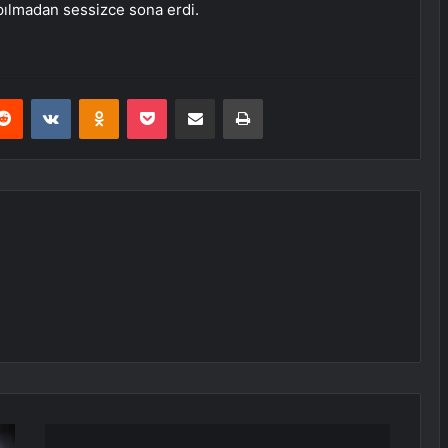
pılmadan sessizce sona erdi.
erest
Reddit
VKontakte
Odnoklassniki
Pocket
E-Posta ile paylaş
Yazdır