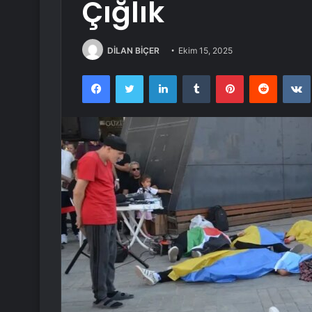
Çığlık
DİLAN BİÇER
Ekim 15, 2025
Facebook
Twitter
LinkedIn
Tumblr
Pinterest
Reddit