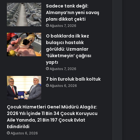
Sadece tank değil:
Almanya’nın yeni savaş
planı dikkat çekti
Ağustos 7, 2026
O balıklarda ilk kez
bulaşıcı hastalık
görüldü: Uzmanlar
‘tüketmeyin’ çağrısı
yaptı
Ağustos 7, 2026
7 bin Euroluk ballı koltuk
Ağustos 6, 2026
Çocuk Hizmetleri Genel Müdürü Alagöz:
2026 Yılı İçinde 11 Bin 34 Çocuk Koruyucu
Aile Yanında, 21 Bin 197 Çocuk Evlat
Edindirildi
Ağustos 6, 2026