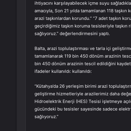
ihtiyacını karşılayabilecek içme suyu sağladıklar
amacıyla, Son 21 yılda tamamlanan 118 taşkın 
arazi taşkınlardan korundu.” “7 adet taşkın kor
geçirdiğimiz taşkın koruma tesisleriyle taşkın 
sağlıyoruz.” değerlendirmesini yaptı.
Balta, arazi toplulaştırması ve tarla içi gelişt
tamamlanarak 119 bin 450 dönüm arazinin tesci
bin 450 dönüm arazinin tescil edildiğini kaydet
ifadeler kullanıldı: kullanıldı:
“Kütahya’da 26 yerleşim birimi arazi toplulaştır
geliştirme hizmetleriyle arazilerimiz daha değer
Hidroelektrik Enerji (HES) Tesisi işletmeye açıl
gücündeki bu tesisler sayesinde sadece elektrik
sağlıyoruz.”