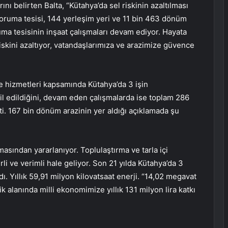
ını belirten Balta, “Kütahya’da sel riskinin azaltılması
koruma tesisi, 144 yerleşim yeri ve 11 bin 463 dönüm
uma tesisinin inşaat çalışmaları devam ediyor. Hayata
riskini azaltıyor, vatandaşlarımıza ve arazimize güvence
irme hizmetleri kapsamında Kütahya’da 3 işin
l edildiğini, devam eden çalışmalarda ise toplam 286
ti. 167 bin dönüm arazinin yer aldığı açıklamada şu
masından yararlanıyor. Toplulaştırma ve tarla içi
li ve verimli hale geliyor. Son 21 yılda Kütahya’da 3
dı. Yıllık 59,91 milyon kilovatsaat enerji. “14,02 megavat
 alanında milli ekonomimize yıllık 131 milyon lira katkı