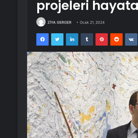
projeleri hayata
ZİYA GERGER
Ocak 21, 2024
Facebook
Twitter
LinkedIn
Tumblr
Pinterest
Reddit