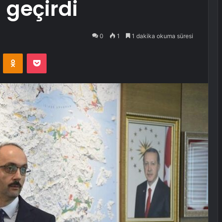
 geçirdi
0
1
1 dakika okuma süresi
VKontakte
Odnoklassniki
Pocket