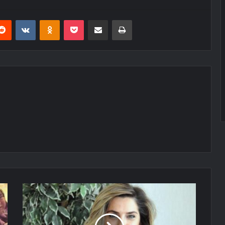
erest
Reddit
VKontakte
Odnoklassniki
Pocket
E-Posta ile paylaş
Yazdır