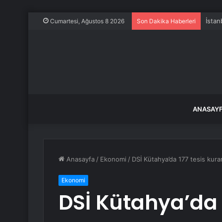
İstan
Cumartesi, Ağustos 8 2026
Son Dakika Haberleri
ANASAY
Anasayfa
/
Ekonomi
/
DSİ Kütahya’da 177 tesis kurar
Ekonomi
DSİ Kütahya’da 