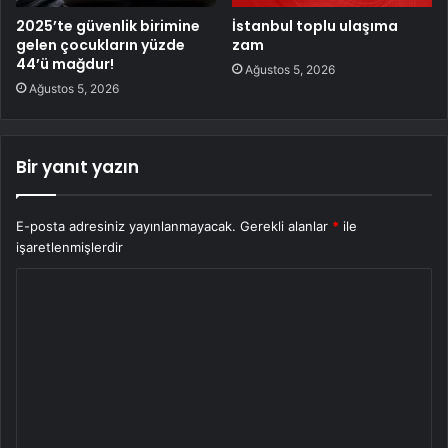
2025’te güvenlik birimine
İstanbul toplu ulaşıma
gelen çocukların yüzde
zam
44’ü mağdur!
Ağustos 5, 2026
Ağustos 5, 2026
Bir yanıt yazın
E-posta adresiniz yayınlanmayacak.
Gerekli alanlar
*
ile
işaretlenmişlerdir
Y
o
r
u
m
*