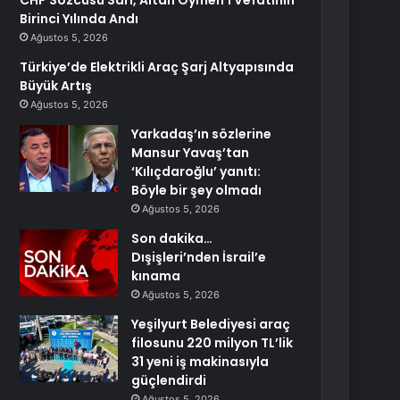
CHP Sözcüsü Sarı, Altan Öymen’i Vefatının
Birinci Yılında Andı
Ağustos 5, 2026
Türkiye’de Elektrikli Araç Şarj Altyapısında
Büyük Artış
Ağustos 5, 2026
Yarkadaş’ın sözlerine
Mansur Yavaş’tan
‘Kılıçdaroğlu’ yanıtı:
Böyle bir şey olmadı
Ağustos 5, 2026
Son dakika…
Dışişleri’nden İsrail’e
kınama
Ağustos 5, 2026
Yeşilyurt Belediyesi araç
filosunu 220 milyon TL’lik
31 yeni iş makinasıyla
güçlendirdi
Ağustos 5, 2026