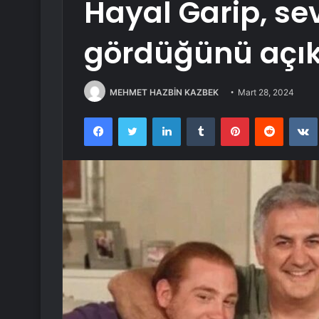
Hayal Garip, se
gördüğünü açık
MEHMET HAZBİN KAZBEK
Mart 28, 2024
Facebook
Twitter
LinkedIn
Tumblr
Pinterest
Reddit