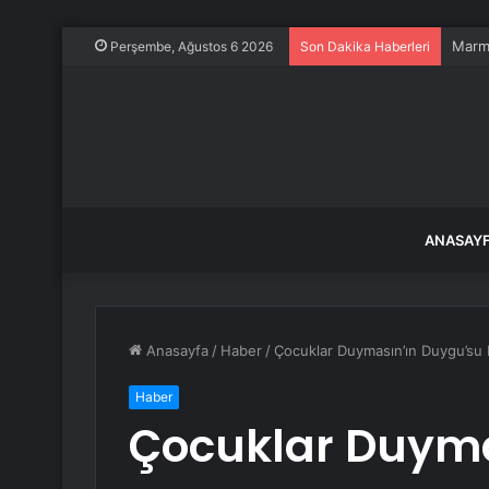
Marma
Perşembe, Ağustos 6 2026
Son Dakika Haberleri
ANASAY
Anasayfa
/
Haber
/
Çocuklar Duymasın’ın Duygu’su H
Haber
Çocuklar Duyma