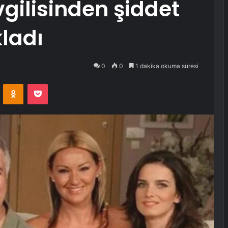
vgilisinden şiddet
ladı
0
0
1 dakika okuma süresi
VKontakte
Odnoklassniki
Pocket