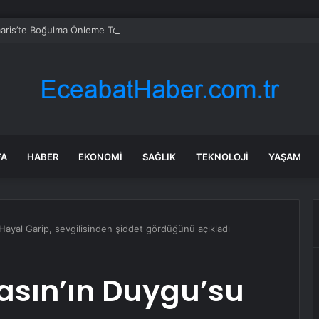
ris’te Boğulma Önleme Toplantısı Yapıldı
FA
HABER
EKONOMI
SAĞLIK
TEKNOLOJI
YAŞAM
ayal Garip, sevgilisinden şiddet gördüğünü açıkladı
sın’ın Duygu’su