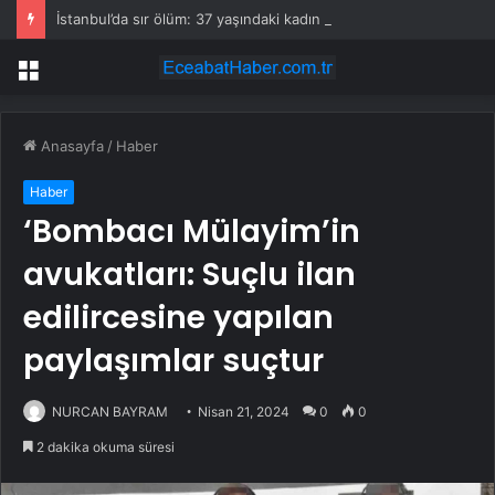
İstanbul’da sır ölüm: 37 yaşındaki kadın savcının evinde ölü bulundu!
Menü
Anasayfa
/
Haber
Haber
‘Bombacı Mülayim’in
avukatları: Suçlu ilan
edilircesine yapılan
paylaşımlar suçtur
NURCAN BAYRAM
Nisan 21, 2024
0
0
2 dakika okuma süresi