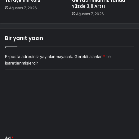
Türkiye’nin Rolü
Ge Yatırımları İlk Yarıda
Yüzde 3,8 Arttı
Ağustos 7, 2026
Ağustos 7, 2026
Bir yanıt yazın
E-posta adresiniz yayınlanmayacak.
Gerekli alanlar
*
ile
işaretlenmişlerdir
Y
o
r
u
m
*
Ad
*