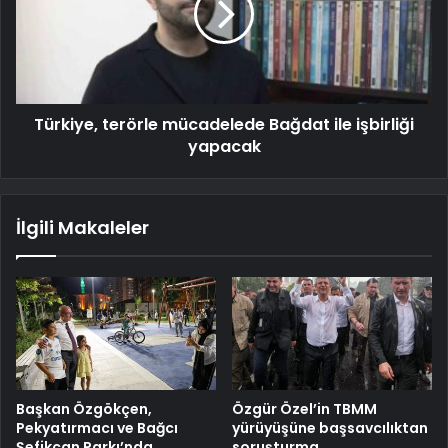
Türkiye, terörle mücadelede Bağdat ile işbirliği
yapacak
İlgili Makaleler
Başkan Özgökçen,
Özgür Özel’in TBMM
Pekyatırmacı ve Bağcı
yürüyüşüne başsavcılıktan
Şefikcan Parkı’nda
soruşturma