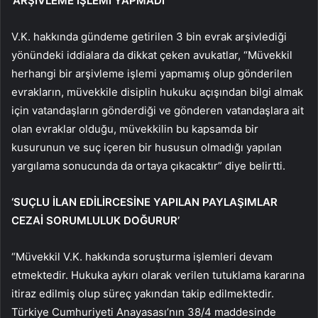
‘ARŞİVLEME İŞLEMİ YAPMADI’
V.K. hakkında gündeme getirilen 3 bin evrak arşivlediği
yönündeki iddialara da dikkat çeken avukatlar, “Müvekkil
herhangi bir arşivleme işlemi yapmamış olup gönderilen
evrakların, müvekkile disiplin hukuku açışından bilgi almak
için vatandaşların gönderdiği ve gönderen vatandaşlara ait
olan evraklar olduğu, müvekkilin bu kapsamda bir
kusurunun ve suç içeren bir hususun olmadığı yapılan
yargılama sonucunda da ortaya çıkacaktır” diye belirtti.
‘SUÇLU İLAN EDİLİRCESİNE YAPILAN PAYLAŞIMLAR
CEZAİ SORUMLULUK DOĞURUR’
“Müvekkil V.K. hakkında soruşturma işlemleri devam
etmektedir. Hukuka aykırı olarak verilen tutuklama kararına
itiraz edilmiş olup süreç yakından takip edilmektedir.
Türkiye Cumhuriyeti Anayasası’nın 38/4 maddesinde