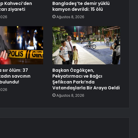
p Kahveci’den
Bangladeş’te demir yüklü
arı ziyareti
kamyon devrildi: 15 ölü
2026
Ağustos 8, 2026
 sır ölüm: 37
Başkan Özgökçen,
kadın savcının
Pekyatırmacı ve Bağcı
 bulundu!
Şefikcan Parkı’nda
Vatandaşlarla Bir Araya Geldi
2026
Ağustos 8, 2026