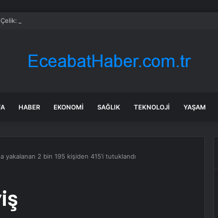
i Çelik: Emekli Maaşlarında Adaletsizlik Var, İntibak Zorunlu
FA
HABER
EKONOMI
SAĞLIK
TEKNOLOJI
YAŞAM
a yakalanan 2 bin 195 kişiden 415’i tutuklandı
iş