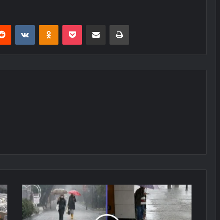
erest
Reddit
VKontakte
Odnoklassniki
Pocket
E-Posta ile paylaş
Yazdır