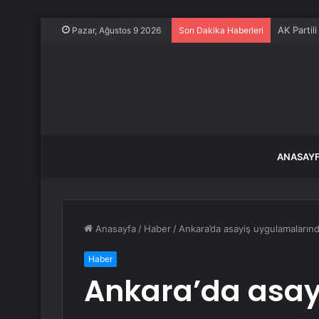
AK Partil
Pazar, Ağustos 9 2026
Son Dakika Haberleri
ANASAY
Anasayfa
/
Haber
/
Ankara’da asayiş uygulamalarınd
Haber
Ankara’da asay