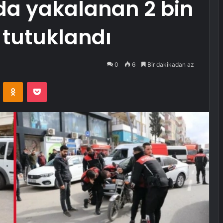
a yakalanan 2 bin
i tutuklandı
0
6
Bir dakikadan az
VKontakte
Odnoklassniki
Pocket