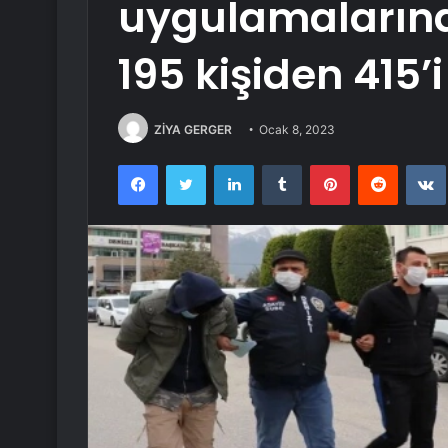
uygulamalarınd
195 kişiden 415’
ZİYA GERGER
Ocak 8, 2023
Facebook
Twitter
LinkedIn
Tumblr
Pinterest
Reddit