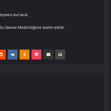
göçmeni kurtardı.
öç İdaresi Müdürlüğüne teslim edildi.
erest
Reddit
VKontakte
Odnoklassniki
Pocket
E-Posta ile paylaş
Yazdır