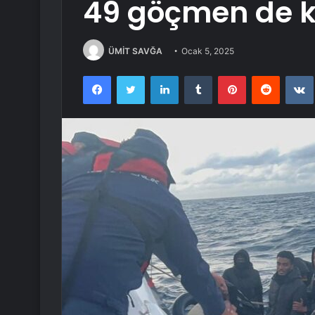
49 göçmen de ku
ÜMİT SAVĞA
Ocak 5, 2025
Facebook
Twitter
LinkedIn
Tumblr
Pinterest
Reddit