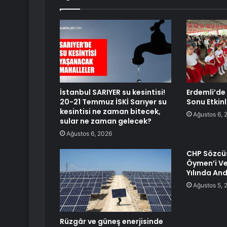
İstanbul SARIYER su kesintisi!
Erdemli’de 
20-21 Temmuz İSKİ Sarıyer su
Sonu Etkinl
kesintisi ne zaman bitecek,
Ağustos 6, 
sular ne zaman gelecek?
Ağustos 6, 2026
CHP Sözcüs
Öymen’i Vef
Yılında And
Ağustos 5, 
Rüzgâr ve güneş enerjisinde