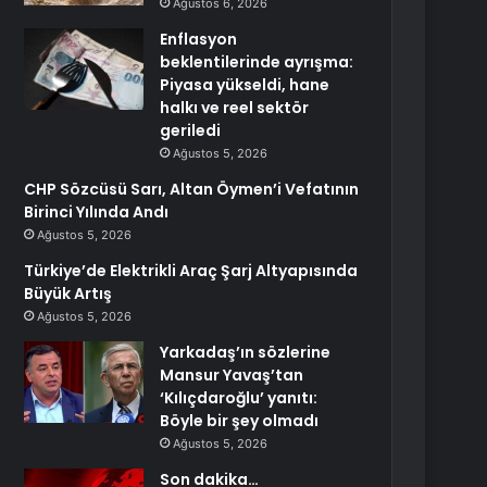
Ağustos 6, 2026
Enflasyon
beklentilerinde ayrışma:
Piyasa yükseldi, hane
halkı ve reel sektör
geriledi
Ağustos 5, 2026
CHP Sözcüsü Sarı, Altan Öymen’i Vefatının
Birinci Yılında Andı
Ağustos 5, 2026
Türkiye’de Elektrikli Araç Şarj Altyapısında
Büyük Artış
Ağustos 5, 2026
Yarkadaş’ın sözlerine
Mansur Yavaş’tan
‘Kılıçdaroğlu’ yanıtı:
Böyle bir şey olmadı
Ağustos 5, 2026
Son dakika…