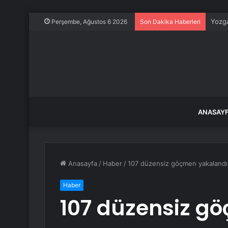
Yozga
Perşembe, Ağustos 6 2026
Son Dakika Haberleri
ANASAY
Anasayfa
/
Haber
/
107 düzensiz göçmen yakalandı,
Haber
107 düzensiz g