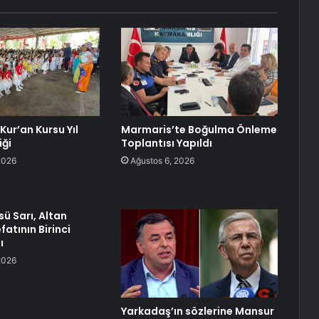
Kur’an Kursu Yıl
Marmaris’te Boğulma Önleme
iği
Toplantısı Yapıldı
2026
Ağustos 6, 2026
ü Sarı, Altan
atının Birinci
ı
2026
Yarkadaş’ın sözlerine Mansur