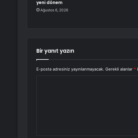
yeni dönem
Ağustos 6, 2026
Bir yanıt yazın
E-posta adresiniz yayınlanmayacak.
Gerekli alanlar
*
i
Y
o
r
u
m
*