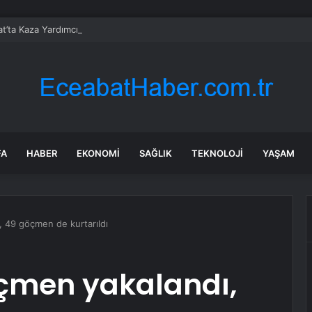
t’ta Kaza Yardımcı Olmaya Çalışırken Hayatını Kaybetti
FA
HABER
EKONOMI
SAĞLIK
TEKNOLOJI
YAŞAM
 49 göçmen de kurtarıldı
öçmen yakalandı,